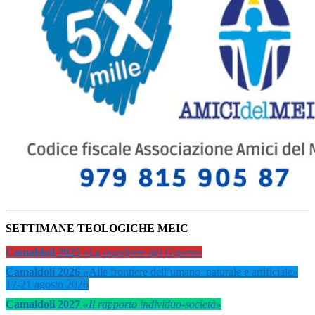
SETTIMANE TEOLOGICHE MEIC
Camaldoli 2025
«La questione del Genere»
Camaldoli 2026
«
Alle frontiere dell’umano: naturale e artificiale
»
17-21 agosto 2026
Camaldoli 2027
«Il rapporto individuo-società»