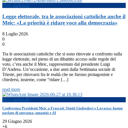
Meic nazionale
Legge elettorale, tra le associazioni cattoliche anche il
Meic: «La priorità è ridare voce alla democrazia»
8 Luglio 2026
0
0
Tra le associazioni cattoliche che si sono ritrovate a confronto sulla
legge elettorale, nel pieno di un dibattito acceso sulle regole del
voto, c’era anche il Meic, rappresentato dal presidente Luigi
D’Andrea. Un’occasione, a due anni dalla Settimana sociale di
Trieste, per ritrovarsi fra le realtà che ne furono protagoniste e
chiedersi, insieme, come “ridare […]
read more
Meic nazionale
Conferenza Presidenti Meic a Frascati. Ospiti Giuliodori e Lavazza: hanno
parlato di speranza, umanità e AI
29 Giugno 2026
+6