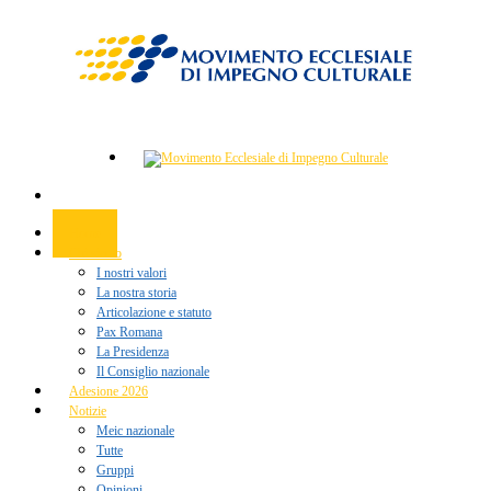
Home
Chi siamo
I nostri valori
La nostra storia
Articolazione e statuto
Pax Romana
La Presidenza
Il Consiglio nazionale
Adesione 2026
Notizie
Meic nazionale
Tutte
Gruppi
Opinioni