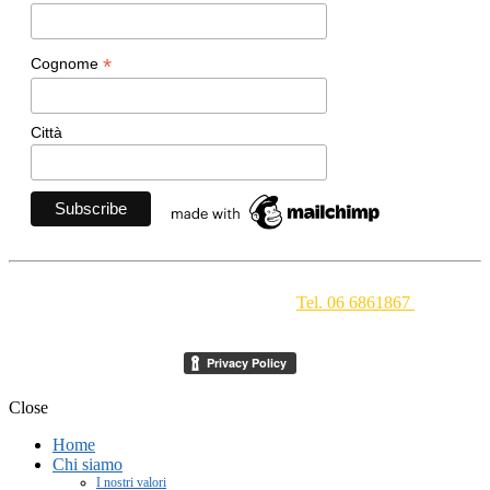
*
Cognome
Città
Movimento Ecclesiale di Impegno Culturale
- Via della
Conciliazione 1 - 00193 Roma -
Tel. 06 6861867
-
segreteria[at]meic.net
Close
Home
Chi siamo
I nostri valori