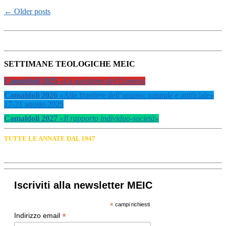
←
Older posts
SETTIMANE TEOLOGICHE MEIC
Camaldoli 2025
«La questione del Genere»
Camaldoli 2026
«
Alle frontiere dell’umano: naturale e artificiale
»
17-21 agosto 2026
Camaldoli 2027
«Il rapporto individuo-società»
TUTTE LE ANNATE DAL 1947
Iscriviti alla newsletter MEIC
*
campi richiesti
*
Indirizzo email