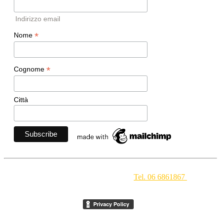
Indirizzo email
*
Nome
*
Cognome
Città
Movimento Ecclesiale di Impegno Culturale
- Via della
Conciliazione 1 - 00193 Roma -
Tel. 06 6861867
-
segreteria[at]meic.net