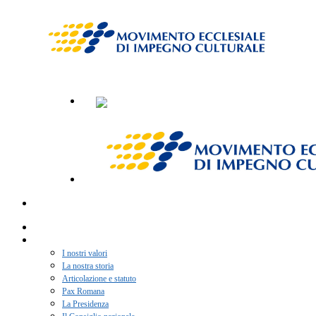
Home
Chi siamo
I nostri valori
La nostra storia
Articolazione e statuto
Pax Romana
La Presidenza