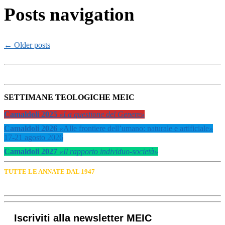
Posts navigation
←
Older posts
SETTIMANE TEOLOGICHE MEIC
Camaldoli 2025
«La questione del Genere»
Camaldoli 2026
«
Alle frontiere dell’umano: naturale e artificiale
»
17-21 agosto 2026
Camaldoli 2027
«Il rapporto individuo-società»
TUTTE LE ANNATE DAL 1947
Iscriviti alla newsletter MEIC