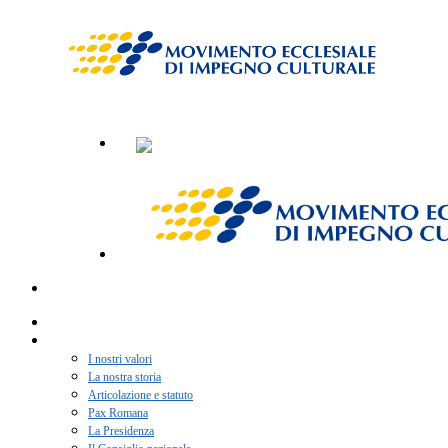
Home
Chi siamo
I nostri valori
La nostra storia
Articolazione e statuto
Pax Romana
La Presidenza