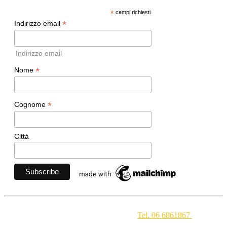
*
campi richiesti
*
Indirizzo email
Indirizzo email
*
Nome
*
Cognome
Città
Movimento Ecclesiale di Impegno Culturale
- Via della
Conciliazione 1 - 00193 Roma -
Tel. 06 6861867
-
segreteria[at]meic.net