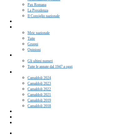
Pax Romana
La Presidenza
Il Consiglio nazionale
Adesione 2026
Notizie
Meic nazionale
Tutte
Gruppi
Opinioni
Rivista “Coscienza”
Gli ultimi numeri
Tutte le annate dal 1947 a oggi
Camaldoli
Camaldoli 2024
Camaldoli 2023
Camaldoli 2022
Camaldoli 2021
Camaldoli 2019
Camaldoli 2018
Gruppi locali
Contatti
Amici del Meic