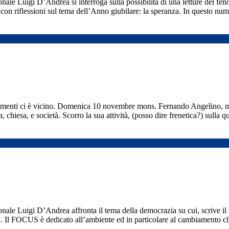
ale Luigi D’Andrea si interroga sulla possibilità di una letture del feno
con riflessioni sul tema dell’Anno giubilare: la speranza. In questo nu
altrimenti ci è vicino. Domenica 10 novembre mons. Fernando Angelino,
, chiesa, e società. Scorro la sua attività, (posso dire frenetica?) sulla 
onale Luigi D’Andrea affronta il tema della democrazia su cui, scrive i
na”. Il FOCUS è dedicato all’ambiente ed in particolare al cambiamento 