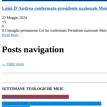
Luigi D’Andrea confermato presidente nazionale Meic 
23 Maggio 2024
+5
0
Il Consiglio permanente Cei ha confermato Presidente nazionale Meic 
Read more
Posts navigation
←
Older posts
SETTIMANE TEOLOGICHE MEIC
Camaldoli 2025
«La questione del Genere»
Camaldoli 2026
«
Alle frontiere dell’umano: naturale e artificiale
»