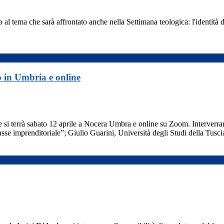
 tema che sarà affrontato anche nella Settimana teologica: l'identità d
no in Umbria e online
iva che si terrà sabato 12 aprile a Nocera Umbra e online su Zoom. Inte
asse imprenditoriale”; Giulio Guarini, Università degli Studi della Tus