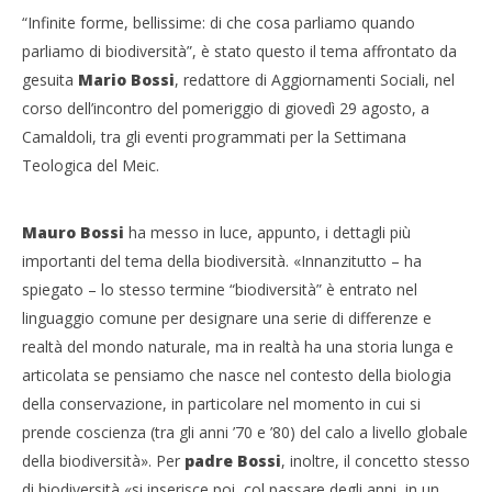
“Infinite forme, bellissime: di che cosa parliamo quando
parliamo di biodiversità”, è stato questo il tema affrontato da
gesuita
Mario
Bossi
, redattore di Aggiornamenti Sociali, nel
corso dell’incontro del pomeriggio di giovedì 29 agosto, a
Camaldoli, tra gli eventi programmati per la Settimana
Teologica del Meic.
Mauro Bossi
ha messo in luce, appunto, i dettagli più
importanti del tema della biodiversità. «Innanzitutto – ha
spiegato – lo stesso termine “biodiversità” è entrato nel
linguaggio comune per designare una serie di differenze e
realtà del mondo naturale, ma in realtà ha una storia lunga e
articolata se pensiamo che nasce nel contesto della biologia
della conservazione, in particolare nel momento in cui si
prende coscienza (tra gli anni ’70 e ’80) del calo a livello globale
della biodiversità». Per
padre Bossi
, inoltre, il concetto stesso
di biodiversità «si inserisce poi, col passare degli anni, in un