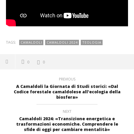
TAGS:
CAMALDOLI
CAMALDOLI 2024
TEOLOGIA
0
0
PREVIOUS
A Camaldoli la Giornata di Studi storici: «Dal
Codice forestale camaldolese all'ecologia della
biosfera»
NEXT
Camaldoli 2024: «Transizione energetica e
trasformazioni economiche. Comprendere le
sfide di oggi per cambiare mentalità»