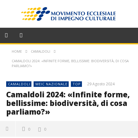
HOME
CAMALDOLI
CAMALDOLI 2024: «INFINITE FORME, BELLISSIME: BIODIVERSITÀ, DI COSA
PARLIAMO?»
29 Agosto 2024
CAMALDOLI
MEIC NAZIONALE
TOP
Camaldoli 2024: «Infinite forme,
bellissime: biodiversità, di cosa
parliamo?»
0
0