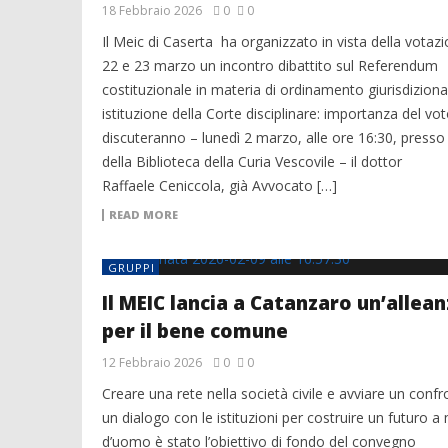
18 Febbraio 2026
0
0
Il Meic di Caserta ha organizzato in vista della votazi
22 e 23 marzo un incontro dibattito sul Referendum
costituzionale in materia di ordinamento giurisdizional
istituzione della Corte disciplinare: importanza del vo
discuteranno – lunedì 2 marzo, alle ore 16:30, presso 
della Biblioteca della Curia Vescovile – il dottor
Raffaele Ceniccola, già Avvocato […]
READ MORE
GRUPPI
Il MEIC lancia a Catanzaro un’allea
per il bene comune
12 Febbraio 2026
0
0
Creare una rete nella società civile e avviare un confr
un dialogo con le istituzioni per costruire un futuro a
d’uomo è stato l’obiettivo di fondo del convegno