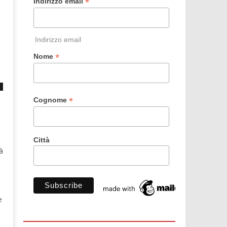
*
Indirizzo email
Indirizzo email
*
Nome
*
Cognome
Città
à
e