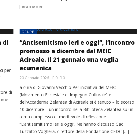
READ MORE
GRUPPI
 di
“Antisemitismo ieri e oggi”, l’incontro
promosso a dicembre dal MEIC
Acireale. Il 21 gennaio una veglia
ecumenica
ci per
”
20 Gennaio 2026
0
0
i
a cura di Giovanni Vecchio Per iniziativa del MEIC
ore di
(Movimento Ecclesiale di Impegno Culturale) e
olume
dell’Accademia Zelantea di Acireale si è tenuto – lo scorso
10 dicembre – un incontro nella Biblioteca Zelantea su un
tema complesso e meritevole di riflessione
“L’antisemitismo ieri e oggi”. Ne hanno discusso Gadi
Luzzatto Voghera, direttore della Fondazione CEDC […]