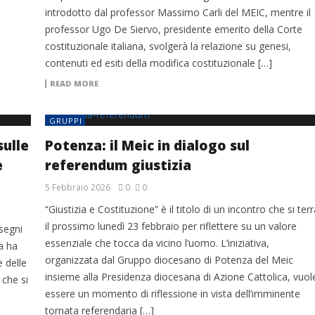
introdotto dal professor Massimo Carli del MEIC, mentre il
professor Ugo De Siervo, presidente emerito della Corte
costituzionale italiana, svolgerà la relazione su genesi,
contenuti ed esiti della modifica costituzionale […]
READ MORE
GRUPPI
sulle
Potenza: il Meic in dialogo sul
e
referendum giustizia
5 Febbraio 2026
0
0
“Giustizia e Costituzione” è il titolo di un incontro che si terr
il prossimo lunedì 23 febbraio per riflettere su un valore
segni
essenziale che tocca da vicino l’uomo. L’iniziativa,
a ha
organizzata dal Gruppo diocesano di Potenza del Meic
 delle
insieme alla Presidenza diocesana di Azione Cattolica, vuol
 che si
essere un momento di riflessione in vista dell’imminente
tornata referendaria […]