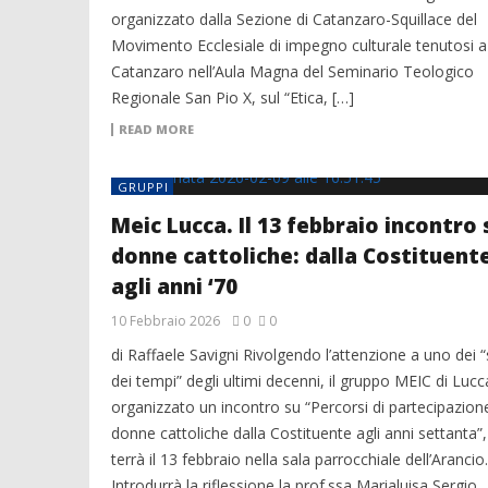
organizzato dalla Sezione di Catanzaro-Squillace del
Movimento Ecclesiale di impegno culturale tenutosi a
Catanzaro nell’Aula Magna del Seminario Teologico
Regionale San Pio X, sul “Etica, […]
READ MORE
GRUPPI
Meic Lucca. Il 13 febbraio incontro 
donne cattoliche: dalla Costituent
agli anni ‘70
10 Febbraio 2026
0
0
di Raffaele Savigni Rivolgendo l’attenzione a uno dei “
dei tempi” degli ultimi decenni, il gruppo MEIC di Lucc
organizzato un incontro su “Percorsi di partecipazione
donne cattoliche dalla Costituente agli anni settanta”,
terrà il 13 febbraio nella sala parrocchiale dell’Arancio.
Introdurrà la riflessione la prof.ssa Marialuisa Sergio,