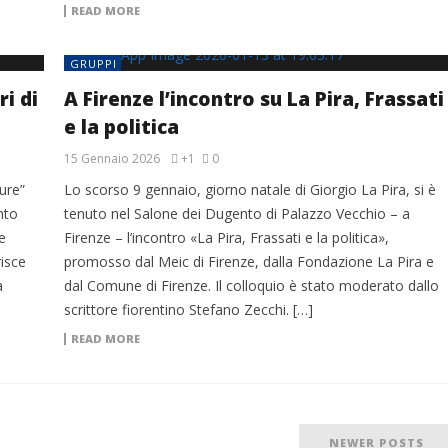
READ MORE
GRUPPI
ri di
A Firenze l’incontro su La Pira, Frassati
e la politica
15 Gennaio 2026
+1
0
ure”
Lo scorso 9 gennaio, giorno natale di Giorgio La Pira, si è
nto
tenuto nel Salone dei Dugento di Palazzo Vecchio – a
e
Firenze – l’incontro «La Pira, Frassati e la politica»,
risce
promosso dal Meic di Firenze, dalla Fondazione La Pira e
a
dal Comune di Firenze. Il colloquio è stato moderato dallo
scrittore fiorentino Stefano Zecchi. […]
READ MORE
NEWER POSTS