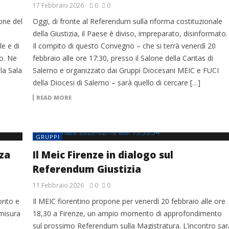
17 Febbraio 2026
0
0
one del
Oggi, di fronte al Referendum sulla riforma costituzionale
della Giustizia, il Paese è diviso, impreparato, disinformato.
e e di
Il compito di questo Convegno – che si terrà venerdì 20
to. Ne
febbraio alle ore 17:30, presso il Salone della Caritas di
la Sala
Salerno e organizzato dai Gruppi Diocesani MEIC e FUCI
della Diocesi di Salerno – sarà quello di cercare […]
READ MORE
GRUPPI
nza
Il Meic Firenze in dialogo sul
Referendum Giustizia
11 Febbraio 2026
0
0
onto e
Il MEIC fiorentino propone per venerdì 20 febbraio alle ore
 misura
18,30 a Firenze, un ampio momento di approfondimento
sul prossimo Referendum sulla Magistratura. L’incontro sar