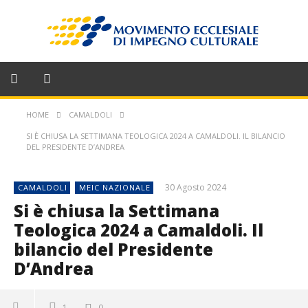
HOME
CAMALDOLI
SI È CHIUSA LA SETTIMANA TEOLOGICA 2024 A CAMALDOLI. IL BILANCIO
DEL PRESIDENTE D’ANDREA
30 Agosto 2024
CAMALDOLI
MEIC NAZIONALE
Si è chiusa la Settimana
Teologica 2024 a Camaldoli. Il
bilancio del Presidente
D’Andrea
1
0