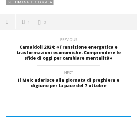
SETTIMANA TEOLOGICA
1
0
PREVIOUS
Camaldoli 2024: «Transizione energetica e
trasformazioni economiche. Comprendere le
sfide di oggi per cambiare mentalità»
NEXT
Il Meic aderisce alla giornata di preghiera e
digiuno per la pace del 7 ottobre