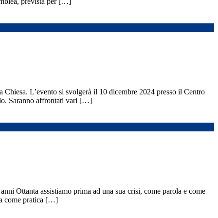
emblea, prevista per […]
la Chiesa. L’evento si svolgerà il 10 dicembre 2024 presso il Centro
do. Saranno affrontati vari […]
i anni Ottanta assistiamo prima ad una sua crisi, come parola e come
ia come pratica […]