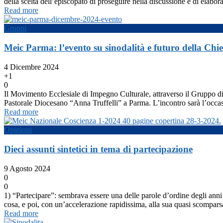
della scelta dell’episcopato di proseguire nella discussione e di elabo
Read more
Gruppi
Meic Parma: l’evento su sinodalità e futuro della Chi
4 Dicembre 2024
+1
0
Il Movimento Ecclesiale di Impegno Culturale, attraverso il Gruppo di 
Pastorale Diocesano “Anna Truffelli” a Parma. L’incontro sarà l’occasi
Read more
Opinioni
Dieci assunti sintetici in tema di partecipazione
9 Agosto 2024
0
0
1) “Partecipare”: sembrava essere una delle parole d’ordine degli anni
cosa, e poi, con un’accelerazione rapidissima, alla sua quasi scompar
Read more