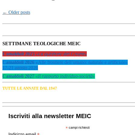
←
Older posts
SETTIMANE TEOLOGICHE MEIC
Camaldoli 2025
«La questione del Genere»
Camaldoli 2026
«
Alle frontiere dell’umano: naturale e artificiale
»
17-21 agosto 2026
Camaldoli 2027
«Il rapporto individuo-società»
TUTTE LE ANNATE DAL 1947
Iscriviti alla newsletter MEIC
*
campi richiesti
*
Indirizzo email