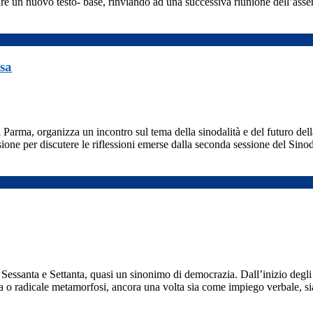
rare un nuovo testo- base, rinviando ad una successiva riunione dell’ass
esa
Parma, organizza un incontro sul tema della sinodalità e del futuro del
one per discutere le riflessioni emerse dalla seconda sessione del Sino
 Sessanta e Settanta, quasi un sinonimo di democrazia. Dall’inizio degl
sa o radicale metamorfosi, ancora una volta sia come impiego verbale, s