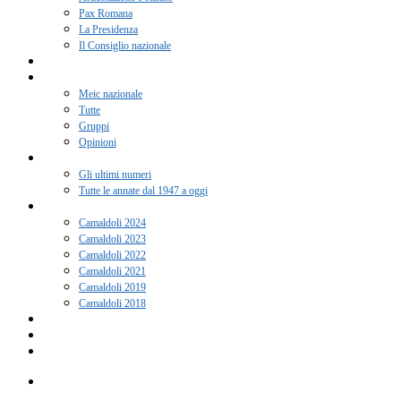
Pax Romana
La Presidenza
Il Consiglio nazionale
Adesione 2026
Notizie
Meic nazionale
Tutte
Gruppi
Opinioni
Rivista “Coscienza”
Gli ultimi numeri
Tutte le annate dal 1947 a oggi
Camaldoli
Camaldoli 2024
Camaldoli 2023
Camaldoli 2022
Camaldoli 2021
Camaldoli 2019
Camaldoli 2018
Gruppi locali
Contatti
Amici del Meic