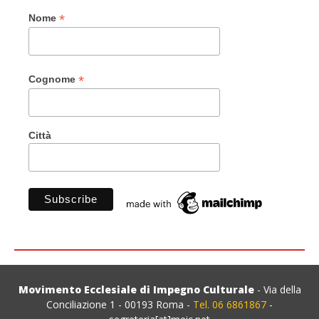
*
Nome
*
Cognome
Città
Movimento Ecclesiale di Impegno Culturale
- Via della
Conciliazione 1 - 00193 Roma -
Tel. 06 6861867
-