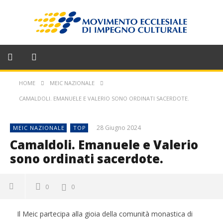
HOME
MEIC NAZIONALE
CAMALDOLI. EMANUELE E VALERIO SONO ORDINATI SACERDOTE.
28 Giugno 2024
MEIC NAZIONALE
TOP
Camaldoli. Emanuele e Valerio
sono ordinati sacerdote.
0
0
Il Meic partecipa alla gioia della comunità monastica di