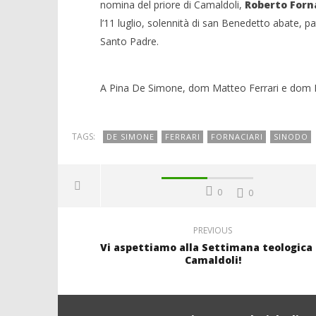
nomina del priore di Camaldoli,
Roberto Forn
l’11 luglio, solennità di san Benedetto abate, 
Santo Padre.
A Pina De Simone, dom Matteo Ferrari e dom For
TAGS:
DE SIMONE
FERRARI
FORNACIARI
SINODO
0
0
PREVIOUS
Vi aspettiamo alla Settimana teologica 
Camaldoli!