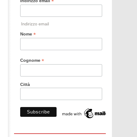
*
Indirizzo email
Indirizzo email
*
Nome
*
Cognome
Città