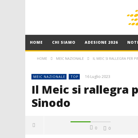
HOME
CHI SIAMO
ADESIONE 2026
NOTI
HOME
MEIC NAZIONALE
IL MEIC SI RALLEGRA PER P
16 Luglio 2023
MEIC NAZIONALE
TOP
Il Meic si rallegra
Sinodo
0
0