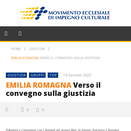
HOME
GIUSTIZIA
EMILIA ROMAGNA
VERSO IL CONVEGNO SULLA GIUSTIZIA
16 Gennaio 2023
GIUSTIZIA
GRUPPI
TOP
EMILIA ROMAGNA
Verso il
convegno sulla giustizia
0
0
D’Andrea e Campanini con i delegati dei gruppi Meic di Parma, Piacenza e Bologna