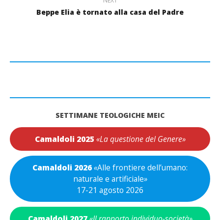
NEXT
Beppe Elia è tornato alla casa del Padre
SETTIMANE TEOLOGICHE MEIC
Camaldoli 2025
«La questione del Genere»
Camaldoli 2026
«
Alle frontiere dell’umano:
naturale e artificiale
»
17-21 agosto 2026
Camaldoli 2027
«Il rapporto individuo-società»