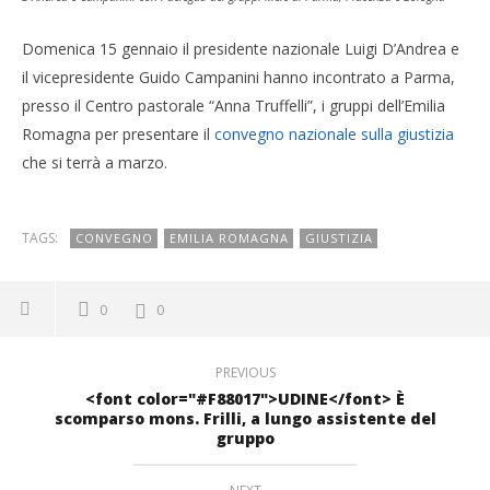
Domenica 15 gennaio il presidente nazionale Luigi D’Andrea e
il vicepresidente Guido Campanini hanno incontrato a Parma,
presso il Centro pastorale “Anna Truffelli”, i gruppi dell’Emilia
Romagna per presentare il
convegno nazionale sulla giustizia
che si terrà a marzo.
TAGS:
CONVEGNO
EMILIA ROMAGNA
GIUSTIZIA
0
0
PREVIOUS
<font color="#F88017">UDINE</font> È
scomparso mons. Frilli, a lungo assistente del
gruppo