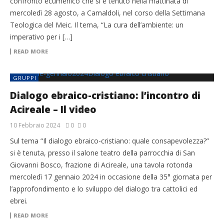
confronto ecumenico che si è tenuto nella mattinata di
mercoledì 28 agosto, a Camaldoli, nel corso della Settimana
Teologica del Meic. Il tema, “La cura dell’ambiente: un
imperativo per i […]
READ MORE
GRUPPI
Dialogo ebraico-cristiano: l’incontro di
Acireale – Il video
10 Febbraio 2024
0
0
Sul tema “Il dialogo ebraico-cristiano: quale consapevolezza?”
si è tenuta, presso il salone teatro della parrocchia di San
Giovanni Bosco, frazione di Acireale, una tavola rotonda
mercoledì 17 gennaio 2024 in occasione della 35° giornata per
l’approfondimento e lo sviluppo del dialogo tra cattolici ed
ebrei.
READ MORE