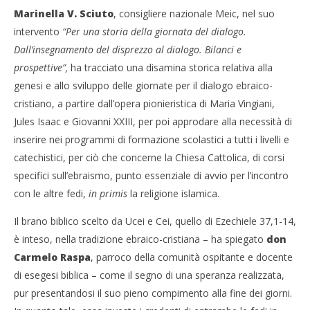
Marinella V. Sciuto
, consigliere nazionale Meic, nel suo
intervento
“Per una storia della giornata del dialogo.
Dall’insegnamento del disprezzo al dialogo. Bilanci e
prospettive”,
ha tracciato una disamina storica relativa alla
genesi e allo sviluppo delle giornate per il dialogo ebraico-
cristiano, a partire dall’opera pionieristica di Maria Vingiani,
Jules Isaac e Giovanni XXIII, per poi approdare alla necessità di
inserire nei programmi di formazione scolastici a tutti i livelli e
catechistici, per ciò che concerne la Chiesa Cattolica, di corsi
specifici sull’ebraismo, punto essenziale di avvio per l’incontro
con le altre fedi,
in primis
la religione islamica.
Il brano biblico scelto da Ucei e Cei, quello di Ezechiele 37,1-14,
è inteso, nella tradizione ebraico-cristiana – ha spiegato
don
Carmelo Raspa
, parroco della comunità ospitante e docente
di esegesi biblica – come il segno di una speranza realizzata,
pur presentandosi il suo pieno compimento alla fine dei giorni.