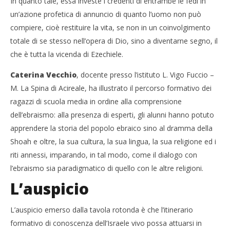
In quanto tale, essa investe i credenti di entrambe le fedi in
un’azione profetica di annuncio di quanto l’uomo non può
compiere, cioè restituire la vita, se non in un coinvolgimento
totale di se stesso nell’opera di Dio, sino a diventarne segno, il
che è tutta la vicenda di Ezechiele.
Caterina Vecchio
, docente presso l’istituto L. Vigo Fuccio –
M. La Spina di Acireale, ha illustrato il percorso formativo dei
ragazzi di scuola media in ordine alla comprensione
dell’ebraismo: alla presenza di esperti, gli alunni hanno potuto
apprendere la storia del popolo ebraico sino al dramma della
Shoah e oltre, la sua cultura, la sua lingua, la sua religione ed i
riti annessi, imparando, in tal modo, come il dialogo con
l’ebraismo sia paradigmatico di quello con le altre religioni.
L’auspicio
L’auspicio emerso dalla tavola rotonda è che l’itinerario
formativo di conoscenza dell’Israele vivo possa attuarsi in