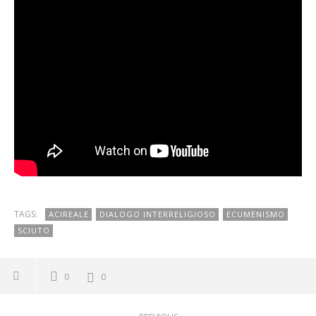
TAGS:
ACIREALE
DIALOGO INTERRELIGIOSO
ECUMENISMO
SCIUTO
0
0