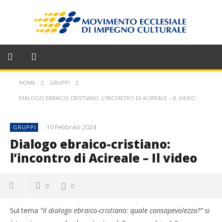
HOME
GRUPPI
DIALOGO EBRAICO-CRISTIANO: L’INCONTRO DI ACIREALE – IL VIDEO
10 Febbraio 2024
GRUPPI
Dialogo ebraico-cristiano:
l’incontro di Acireale – Il video
0
0
Sul tema
“Il dialogo ebraico-cristiano: quale consapevolezza?”
si