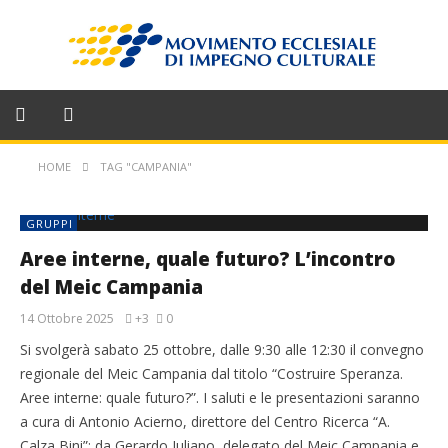
HOME
TAG "CAMPANIA"
GRUPPI
Aree interne, quale futuro? L’incontro
del Meic Campania
14 Ottobre 2025
+3
0
Si svolgerà sabato 25 ottobre, dalle 9:30 alle 12:30 il convegno
regionale del Meic Campania dal titolo “Costruire Speranza.
Aree interne: quale futuro?”. I saluti e le presentazioni saranno
a cura di Antonio Acierno, direttore del Centro Ricerca “A.
Calza Bini”; da Gerardo Iuliano, delegato del Meic Campania e