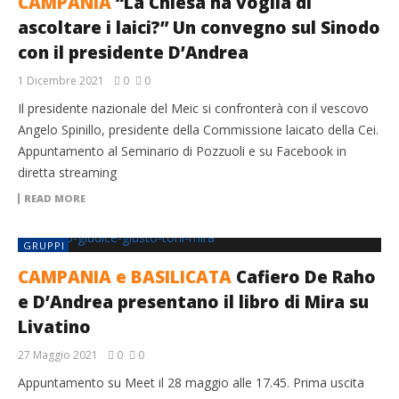
CAMPANIA
“La Chiesa ha voglia di
ascoltare i laici?” Un convegno sul Sinodo
con il presidente D’Andrea
1 Dicembre 2021
0
0
Il presidente nazionale del Meic si confronterà con il vescovo
Angelo Spinillo, presidente della Commissione laicato della Cei.
Appuntamento al Seminario di Pozzuoli e su Facebook in
diretta streaming
READ MORE
GRUPPI
CAMPANIA e BASILICATA
Cafiero De Raho
e D’Andrea presentano il libro di Mira su
Livatino
27 Maggio 2021
0
0
Appuntamento su Meet il 28 maggio alle 17.45. Prima uscita