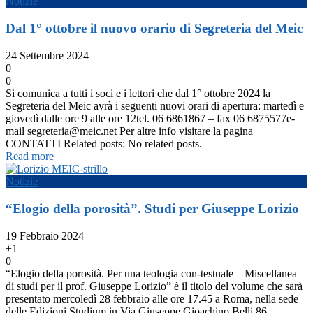
Notizie
Dal 1° ottobre il nuovo orario di Segreteria del Meic
24 Settembre 2024
0
0
Si comunica a tutti i soci e i lettori che dal 1° ottobre 2024 la
Segreteria del Meic avrà i seguenti nuovi orari di apertura: martedì e
giovedì dalle ore 9 alle ore 12tel. 06 6861867 – fax 06 6875577e-
mail segreteria@meic.net Per altre info visitare la pagina
CONTATTI Related posts: No related posts.
Read more
Notizie
“Elogio della porosità”. Studi per Giuseppe Lorizio
19 Febbraio 2024
+1
0
“Elogio della porosità. Per una teologia con-testuale – Miscellanea
di studi per il prof. Giuseppe Lorizio” è il titolo del volume che sarà
presentato mercoledì 28 febbraio alle ore 17.45 a Roma, nella sede
delle Edizioni Studium in Via Giuseppe Gioachino Belli 86.