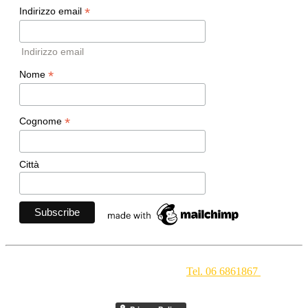
*
Indirizzo email
Indirizzo email
*
Nome
*
Cognome
Città
Movimento Ecclesiale di Impegno Culturale
- Via della
Conciliazione 1 - 00193 Roma -
Tel. 06 6861867
-
segreteria[at]meic.net