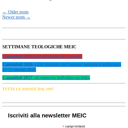
←
Older posts
Newer posts
→
SETTIMANE TEOLOGICHE MEIC
Camaldoli 2025
«La questione del Genere»
Camaldoli 2026
«
Alle frontiere dell’umano: naturale e artificiale
»
17-21 agosto 2026
Camaldoli 2027
«Il rapporto individuo-società»
TUTTE LE ANNATE DAL 1947
Iscriviti alla newsletter MEIC
*
campi richiesti