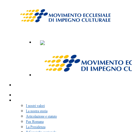
Home
Chi siamo
I nostri valori
La nostra storia
Articolazione e statuto
Pax Romana
La Presidenza