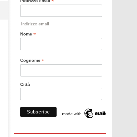
*
Indirizzo email
Indirizzo email
*
Nome
*
Cognome
Città