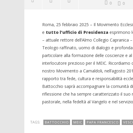
0
0
Roma, 25 febbraio 2025 – Il Movimento Ecclesia
e
tutto l’ufficio di Presidenza
esprimono le 
– attuale rettore dell’Almo Collegio Capranica –
Teologo raffinato, uomo di dialogo e profonda
particolare alla formazione delle coscienze e a
interlocutore prezioso per il MEIC. Ricordiamo c
nostro Movimento a Camaldoli, nell’agosto 2017,
rapporto tra fede, cultura e responsabilità eccl
Battocchio saprà accompagnare la comunità di Vi
riflessione che ha sempre caratterizzato il suo 
pastorale, nella fedeltà al Vangelo e nel servizio
TAGS:
BATTOCCHIO
MEIC
PAPA FRANCESCO
VESC