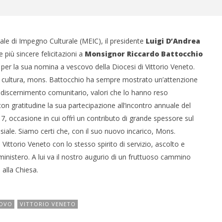
le di Impegno Culturale (MEIC), il presidente
Luigi
D’Andrea
più sincere felicitazioni a
Monsignor
Riccardo
Battocchio
 per la sua nomina a vescovo della Diocesi di Vittorio Veneto.
 cultura, mons. Battocchio ha sempre mostrato un’attenzione
l discernimento comunitario, valori che lo hanno reso
on gratitudine la sua partecipazione all’incontro annuale del
 occasione in cui offrì un contributo di grande spessore sul
esiale. Siamo certi che, con il suo nuovo incarico, Mons.
ttorio Veneto con lo stesso spirito di servizio, ascolto e
ministero. A lui va il nostro augurio di un fruttuoso cammino
 alla Chiesa.
OVO
VITTORIO VENETO