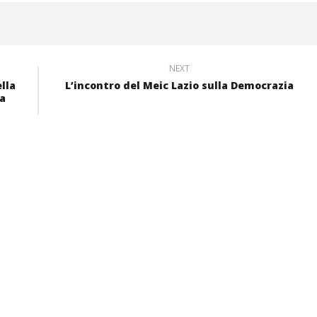
NEXT
lla
L’incontro del Meic Lazio sulla Democrazia
pa