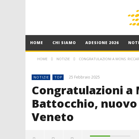
HOME
CHI SIAMO
ADESIONE 2026
NOTI
HOME
NOTIZIE
CONGRATULAZIONI A MONS. RICCA
25 Febbraio 2025
NOTIZIE
TOP
Congratulazioni a
Battocchio, nuovo 
Veneto