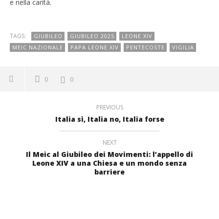
e nella carità.
TAGS:
GIUBILEO
GIUBILEO 2025
LEONE XIV
MEIC NAZIONALE
PAPA LEONE XIV
PENTECOSTE
VIGILIA
0
0
PREVIOUS
Italia sì, Italia no, Italia forse
NEXT
Il Meic al Giubileo dei Movimenti: l’appello di
Leone XIV a una Chiesa e un mondo senza
barriere