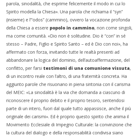
parola, sinodalità, che esprime felicemente il modo in cui lo
Spirito modella la Chiesa». Una parola che richiama il “syn”
(insieme) e l’“odos” (cammino), ovvero la vocazione profonda
della Chiesa a essere
popolo in cammino
, non come singoli,
ma come comunità. «Dio non è solitudine. Dio è “con” in sé
stesso – Padre, Figlio e Spirito Santo – ed è Dio con noi», ha
affermato con forza, invitando tutte le realtà presenti ad
abbandonare la logica del dominio, dell’autoaffermazione, del
conflitto, per farsi
testimoni di una comunione vissuta
,
di un incontro reale con l’altro, di una fraternità concreta. Ha
aggiunto parole che risuonano in piena sintonia con il carisma
del MEIC: «La sinodalità è la via che domanda a ciascuno di
riconoscere il proprio debito e il proprio tesoro, sentendosi
parte di un intero, fuori dal quale tutto appassisce, anche il più
originale dei carismi». Ed è proprio questo spirito che anima il
Movimento Ecclesiale di Impegno Culturale: la convinzione che
la cultura del dialogo e della responsabilità condivisa siano