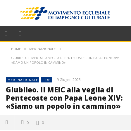
HOME
MEIC NAZIONALE
GIUBILEO. IL MEIC ALLA VEGLIA DI PENTECOSTE CON PAPA LEONE XIV:
«SIAMO UN POPOLO IN CAMMINO»
9 Giugno 2025
MEIC NAZIONALE
TOP
Giubileo. Il MEIC alla veglia di
Pentecoste con Papa Leone XIV:
«Siamo un popolo in cammino»
0
0