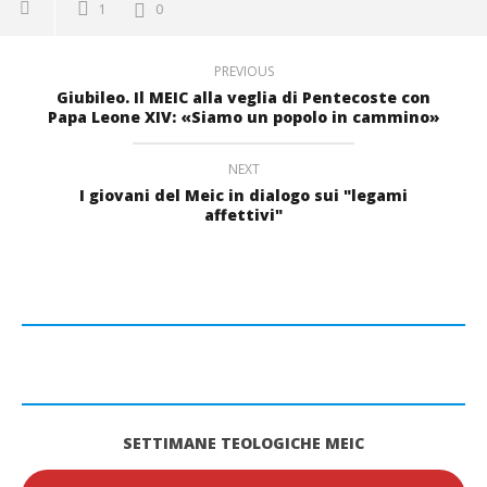
1
0
PREVIOUS
Giubileo. Il MEIC alla veglia di Pentecoste con
Papa Leone XIV: «Siamo un popolo in cammino»
NEXT
I giovani del Meic in dialogo sui "legami
affettivi"
SETTIMANE TEOLOGICHE MEIC