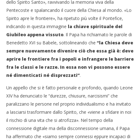
dello Spirito Santo», ravvivando la memoria viva della
Pentecoste e spalancando il cuore della Chiesa al mondo. «Lo
Spirito apre le frontiere», ha ripetuto più volte il Pontefice,
indicando in questa immagine
la chiave spirituale del
Giubileo appena vissuto
. Il Papa ha richiamato le parole di
Benedetto XVI su Babele, sottolineando che
“la Chiesa deve
sempre nuovamente divenire ciò che essa già è: deve
aprire le frontiere fra i popoli e infrangere le barriere
fra le classi e le razze. In essa non vi possono essere
né dimenticati né disprezzati”
.
Un appello che si è fatto personale e profondo, quando Leone
XIV ha denunciato le “durezze, chiusure, narcisismi” che
paralizzano le persone nel proprio individualismo e ha invitato
a lasciarsi trasformare dallo Spirito, che «viene a sfidare in noi
il rischio di una vita che si atrofizza». Nel tempo della
connessione digitale ma della disconnessione umana, il Papa
ha affermato che «siamo sempre connessi eppure incapaci di