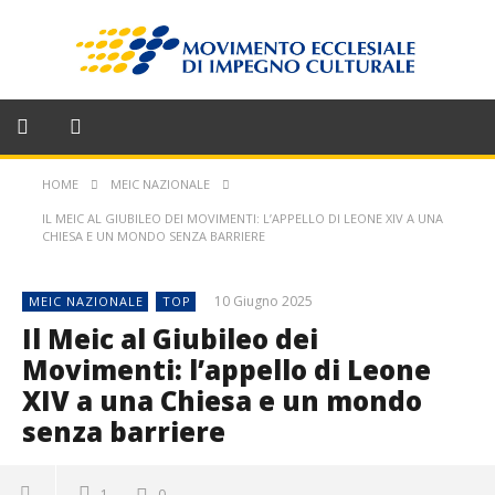
HOME
MEIC NAZIONALE
IL MEIC AL GIUBILEO DEI MOVIMENTI: L’APPELLO DI LEONE XIV A UNA
CHIESA E UN MONDO SENZA BARRIERE
10 Giugno 2025
MEIC NAZIONALE
TOP
Il Meic al Giubileo dei
Movimenti: l’appello di Leone
XIV a una Chiesa e un mondo
senza barriere
1
0