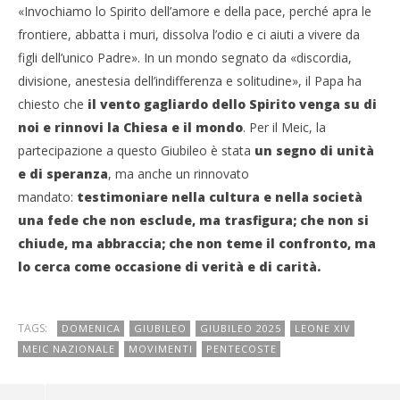
«Invochiamo lo Spirito dell’amore e della pace, perché apra le
frontiere, abbatta i muri, dissolva l’odio e ci aiuti a vivere da
figli dell’unico Padre». In un mondo segnato da «discordia,
divisione, anestesia dell’indifferenza e solitudine», il Papa ha
chiesto che
il vento gagliardo dello Spirito venga su di
noi e rinnovi la Chiesa e il mondo
. Per il Meic, la
partecipazione a questo Giubileo è stata
un segno di unità
e di speranza
, ma anche un rinnovato
mandato:
testimoniare nella cultura e nella società
una fede che non esclude, ma trasfigura; che non si
chiude, ma abbraccia; che non teme il confronto, ma
lo cerca come occasione di verità e di carità.
TAGS:
DOMENICA
GIUBILEO
GIUBILEO 2025
LEONE XIV
MEIC NAZIONALE
MOVIMENTI
PENTECOSTE