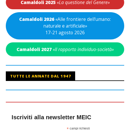
Camaldoli 2025
«La questione del Genere»
Camaldoli 2026
«
Alle frontiere dell’umano:
naturale e artificiale
»
17-21 agosto 2026
Camaldoli 2027
«Il rapporto individuo-società»
TUTTE LE ANNATE DAL 1947
Iscriviti alla newsletter MEIC
*
campi richiesti