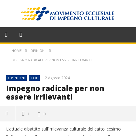
HOME
OPINIONI
IMPEGNO RADICALE PER NON ESSERE IRRILEVANTI
2 Agosto 2024
OPINIONI
TOP
Impegno radicale per non
essere irrilevanti
1
0
L’attuale dibattito sull’irrilevanza culturale del cattolicesimo