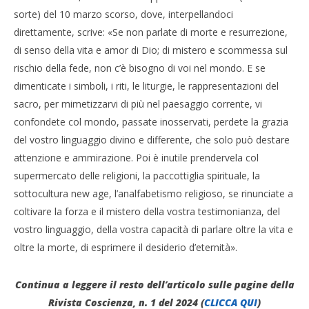
sorte) del 10 marzo scorso, dove, interpellandoci
direttamente, scrive: «Se non parlate di morte e resurrezione,
di senso della vita e amor di Dio; di mistero e scommessa sul
rischio della fede, non c’è bisogno di voi nel mondo. E se
dimenticate i simboli, i riti, le liturgie, le rappresentazioni del
sacro, per mimetizzarvi di più nel paesaggio corrente, vi
confondete col mondo, passate inosservati, perdete la grazia
del vostro linguaggio divino e differente, che solo può destare
attenzione e ammirazione. Poi è inutile prendervela col
supermercato delle religioni, la paccottiglia spirituale, la
sottocultura new age, l’analfabetismo religioso, se rinunciate a
coltivare la forza e il mistero della vostra testimonianza, del
vostro linguaggio, della vostra capacità di parlare oltre la vita e
oltre la morte, di esprimere il desiderio d’eternità».
Continua a leggere il resto dell’articolo sulle pagine della
Rivista Coscienza, n. 1 del 2024 (
CLICCA QUI
)