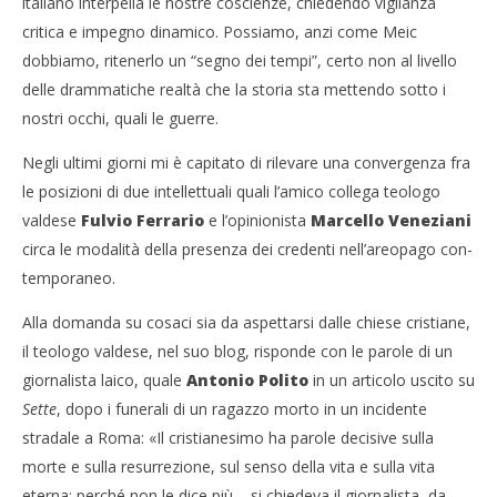
italiano interpella le nostre coscienze, chiedendo vigilanza
critica e impegno dinamico. Possiamo, anzi come Meic
dobbiamo, ritenerlo un “segno dei tempi”, certo non al livello
delle drammatiche realtà che la storia sta mettendo sotto i
nostri occhi, quali le guerre.
Negli ultimi giorni mi è capitato di rilevare una convergenza fra
le posizioni di due intellettuali quali l’amico collega teologo
valdese
Fulvio Ferrario
e l’opinionista
Marcello
Veneziani
circa le modalità della presenza dei credenti nell’areopago con-
temporaneo.
Alla domanda su cosaci sia da aspettarsi dalle chiese cristiane,
il teologo valdese, nel suo blog, risponde con le parole di un
giornalista laico, quale
Antonio Polito
in un articolo uscito su
Sette
, dopo i funerali di un ragazzo morto in un incidente
stradale a Roma: «Il cristianesimo ha parole decisive sulla
morte e sulla resurrezione, sul senso della vita e sulla vita
eterna: perché non le dice più – si chiedeva il giornalista, da