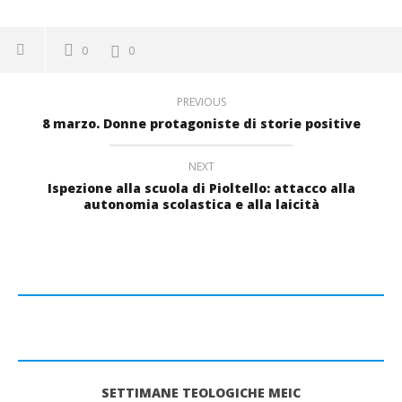
0
0
PREVIOUS
8 marzo. Donne protagoniste di storie positive
NEXT
Ispezione alla scuola di Pioltello: attacco alla
autonomia scolastica e alla laicità
SETTIMANE TEOLOGICHE MEIC