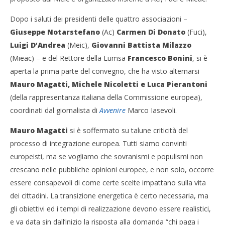
Dopo i saluti dei presidenti delle quattro associazioni –
Giuseppe Notarstefano
(Ac)
Carmen Di Donato
(Fuci),
Luigi D’Andrea
(Meic),
Giovanni Battista Milazzo
(Mieac) – e del Rettore della Lumsa
Francesco Bonini
, si è
aperta la prima parte del convegno, che ha visto alternarsi
Mauro Magatti, Michele Nicoletti e Luca Pierantoni
(della rappresentanza italiana della Commissione europea),
coordinati dal giornalista di
Avvenire
Marco Iasevoli.
Mauro Magatti
si è soffermato su talune criticità del
processo di integrazione europea. Tutti siamo convinti
europeisti, ma se vogliamo che sovranismi e populismi non
crescano nelle pubbliche opinioni europee, e non solo, occorre
essere consapevoli di come certe scelte impattano sulla vita
dei cittadini. La transizione energetica è certo necessaria, ma
gli obiettivi ed i tempi di realizzazione devono essere realistici,
e va data sin dall’inizio la risposta alla domanda “chi paga i