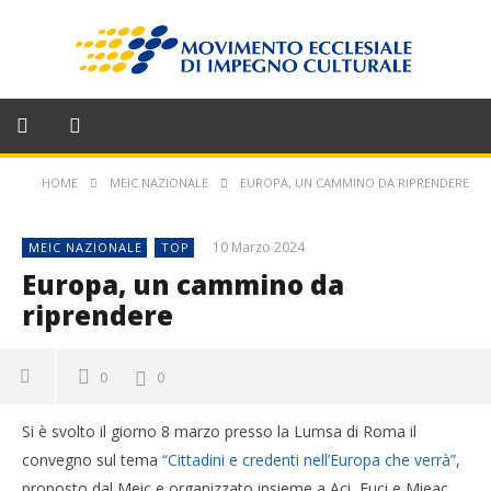
HOME
MEIC NAZIONALE
EUROPA, UN CAMMINO DA RIPRENDERE
10 Marzo 2024
MEIC NAZIONALE
TOP
Europa, un cammino da
riprendere
0
0
Si è svolto il giorno 8 marzo presso la Lumsa di Roma il
convegno sul tema
“Cittadini e credenti nell’Europa che verrà”
,
proposto dal Meic e organizzato insieme a Aci, Fuci e Mieac.