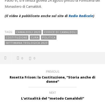
Paolo VI, si è tenuta giovedì 24 agosto presso la Foresteria del
Monastero di Camaldoli.
(Il video è pubblicato anche sul sito di
Radio Radicale
)
TAGS:
CAMALDOLI 2023
CODICE DI CAMALDOLI
COSTITUZIONE
CURA
POLITICA
SETTIMANA TEOLOGICA 2023
0
0
PREVIOUS
Rosetta Frison: la Costituzione, “Storia anche di
donne”
NEXT
L'attualità del “metodo Camaldoli”