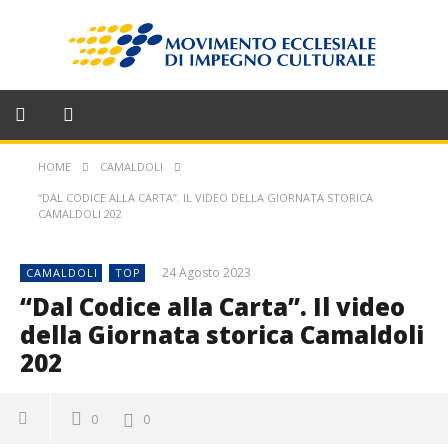
HOME
CAMALDOLI
“DAL CODICE ALLA CARTA”. IL VIDEO DELLA GIORNATA STORICA
CAMALDOLI 202
24 Agosto 2023
CAMALDOLI
TOP
“Dal Codice alla Carta”. Il video
della Giornata storica Camaldoli
202
0
0