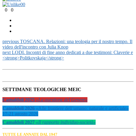
0
0
0
0
previous
TOSCANA. Relazioni: una teologia per il nostro tempo. Il
video dell'incontro con Julia Knop
next
LODI. Incontri di fine anno dedicati a due testimoni: Claverie e
<strong>Politkovskaja</strong>
SETTIMANE TEOLOGICHE MEIC
Camaldoli 2025
«La questione del Genere»
Camaldoli 2026
«
Alle frontiere dell’umano: naturale e artificiale
»
17-21 agosto 2026
Camaldoli 2027
«Il rapporto individuo-società»
TUTTE LE ANNATE DAL 1947