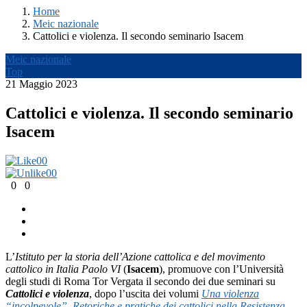
Home
Meic nazionale
Cattolici e violenza. Il secondo seminario Isacem
Meic nazionale
Top
21 Maggio 2023
Cattolici e violenza. Il secondo seminario
Isacem
0
0
0
0
0
0
L’
Istituto per la storia dell’Azione cattolica e del movimento
cattolico in Italia Paolo VI
(
Isacem
), promuove con l’Università
degli studi di Roma Tor Vergata il secondo dei due seminari su
Cattolici e violenza
, dopo l’uscita dei volumi
Una violenza
“incolpevole”. Retoriche e pratiche dei cattolici nella Resistenza