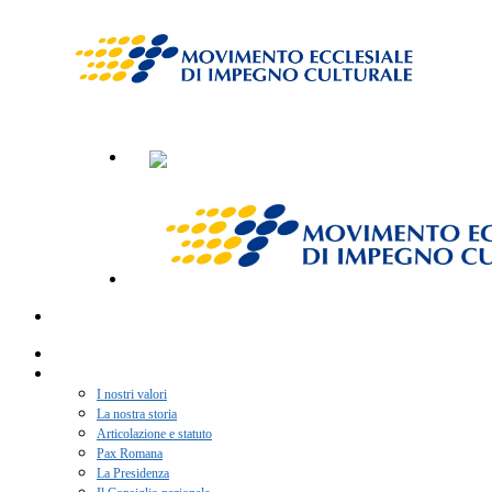
Home
Chi siamo
I nostri valori
La nostra storia
Articolazione e statuto
Pax Romana
La Presidenza