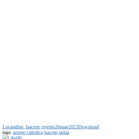
Locandina_Isacem_evento26mag2023
Download
tags:
azione cattolica
isacem
storia
0
0