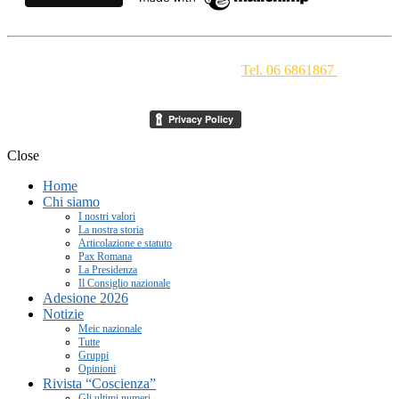
Movimento Ecclesiale di Impegno Culturale
- Via della
Conciliazione 1 - 00193 Roma -
Tel. 06 6861867
-
segreteria[at]meic.net
Close
Home
Chi siamo
I nostri valori
La nostra storia
Articolazione e statuto
Pax Romana
La Presidenza
Il Consiglio nazionale
Adesione 2026
Notizie
Meic nazionale
Tutte
Gruppi
Opinioni
Rivista “Coscienza”
Gli ultimi numeri