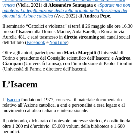
veneta
(Viella, 2021) di
Alessandro Santagata
e
«Sparate ma non
odiate!». La legittimazione della lotta armata nella Resistenza dei
giovani di Azione cattolica
(Ave, 2022) di
Andrea Pepe
.
Il seminario “Cattolici e violenza” si terrà il 26 maggio alle ore 16.30
presso l’
Isacem
alla Domus Mariae, Aula Barelli, a Roma in via
Aurelia 481, e sarà trasmesso in
diretta streaming
sui canali social
dell’Istituto (
Facebook
e
YouTube
).
Oltre agli autori, parteciperanno
Marta Margotti
(Università di
Torino e presidente del Consiglio scientifico dell’Isacem) e
Andrea
Ciampani
(Università Lumsa), con l’introduzione di Paolo Trionfini
(Università di Parma e direttore dell’Isacem).
L’Isacem
L’
Isacem
fondato nel 1977, conserva il materiale documentario
relativo all’Azione cattolica, a enti e personalità a essa legate e al
movimento cattolico italiano e internazionale.
Il patrimonio, dichiarato di notevole interesse storico, è costituito da
oltre 1.200 ml d’archivio, 65.000 volumi della biblioteca e 1.600
periodici.