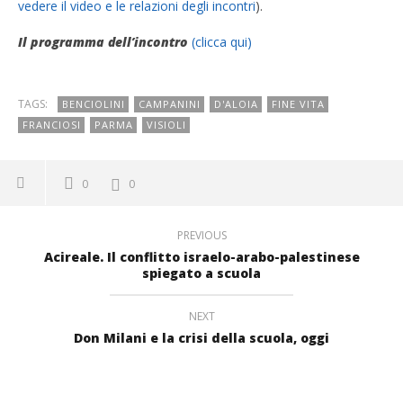
vedere il video e le relazioni degli incontri
).
Il programma dell’incontro
(clicca qui)
TAGS:
BENCIOLINI
CAMPANINI
D'ALOIA
FINE VITA
FRANCIOSI
PARMA
VISIOLI
0
0
PREVIOUS
Acireale. Il conflitto israelo-arabo-palestinese
spiegato a scuola
NEXT
Don Milani e la crisi della scuola, oggi