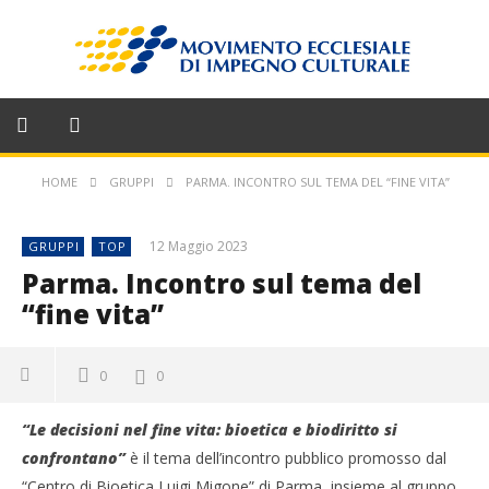
HOME
GRUPPI
PARMA. INCONTRO SUL TEMA DEL “FINE VITA”
12 Maggio 2023
GRUPPI
TOP
Parma. Incontro sul tema del
“fine vita”
0
0
“Le decisioni nel fine vita: bioetica e biodiritto si
confrontano”
è il tema dell’incontro pubblico promosso dal
“Centro di Bioetica Luigi Migone” di Parma, insieme al gruppo