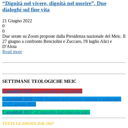
“Dignità nel vivere, dignità nel morire”. Due
dialoghi sul fine vita
21 Giugno 2022
0
0
Due serate su Zoom proposte dalla Presidenza nazionale del Meic. Il
27 giugno a confronto Benciolini e Zuccaro, l'8 luglio Alici e
D'Aloia
Read more
SETTIMANE TEOLOGICHE MEIC
Camaldoli 2025
«La questione del Genere»
Camaldoli 2026
«
Alle frontiere dell’umano: naturale e artificiale
»
17-21 agosto 2026
Camaldoli 2027
«Il rapporto individuo-società»
TUTTE LE ANNATE DAL 1947