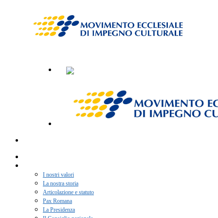
Home
Chi siamo
I nostri valori
La nostra storia
Articolazione e statuto
Pax Romana
La Presidenza