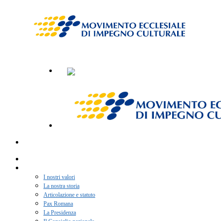
Home
Chi siamo
I nostri valori
La nostra storia
Articolazione e statuto
Pax Romana
La Presidenza