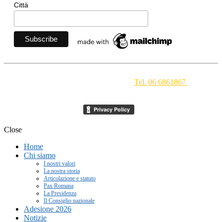
Città
Movimento Ecclesiale di Impegno Culturale
- Via della
Conciliazione 1 - 00193 Roma -
Tel. 06 6861867
-
segreteria[at]meic.net
Close
Home
Chi siamo
I nostri valori
La nostra storia
Articolazione e statuto
Pax Romana
La Presidenza
Il Consiglio nazionale
Adesione 2026
Notizie