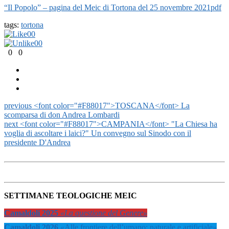
“Il Popolo” – pagina del Meic di Tortona del 25 novembre 2021
pdf
tags:
tortona
0
0
0
0
0
0
previous
<font color="#F88017">TOSCANA</font> La
scomparsa di don Andrea Lombardi
next
<font color="#F88017">CAMPANIA</font> "La Chiesa ha
voglia di ascoltare i laici?" Un convegno sul Sinodo con il
presidente D'Andrea
SETTIMANE TEOLOGICHE MEIC
Camaldoli 2025
«La questione del Genere»
Camaldoli 2026
«
Alle frontiere dell’umano: naturale e artificiale
»