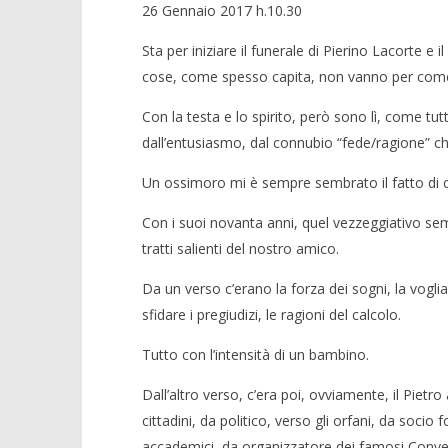
26 Gennaio 2017 h.10.30
Sta per iniziare il funerale di Pierino Lacorte 
cose, come spesso capita, non vanno per come
Con la testa e lo spirito, però sono lì, come tutti
dall’entusiasmo, dal connubio “fede/ragione” c
Un ossimoro mi è sempre sembrato il fatto di c
Con i suoi novanta anni, quel vezzeggiativo se
tratti salienti del nostro amico.
Da un verso c’erano la forza dei sogni, la voglia
sfidare i pregiudizi, le ragioni del calcolo.
Tutto con l’intensità di un bambino.
Dall’altro verso, c’era poi, ovviamente, il Pietro
cittadini, da politico, verso gli orfani, da socio
accademici, da organizzatore dei famosi Conveg