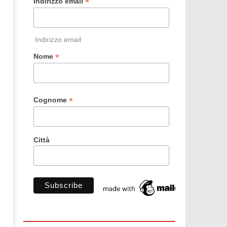
*
Indirizzo email
Indirizzo email
*
Nome
*
Cognome
Città