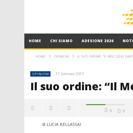
HOME
CHI SIAMO
ADESIONE 2026
NOTI
HOME
OPINIONI
IL SUO ORDINE: “IL MEIC DEVE DARS
17 Gennaio 2017
OPINIONI
Il suo ordine: “Il M
0
0
di LUCIA BELLASSAI