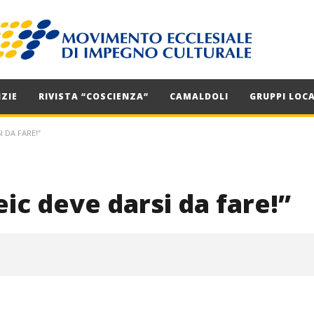
ZIE
RIVISTA “COSCIENZA”
CAMALDOLI
GRUPPI LOCA
I DA FARE!”
eic deve darsi da fare!”