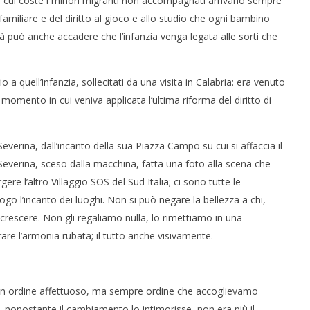
lle cui coste i minori migranti non accompagnati arrivano sempre
 familiare e del diritto al gioco e allo studio che ogni bambino
tà può anche accadere che l’infanzia venga legata alle sorti che
o a quell’infanzia, sollecitati da una visita in Calabria: era venuto
 momento in cui veniva applicata l’ultima riforma del diritto di
Severina, dall’incanto della sua Piazza Campo su cui si affaccia il
.Severina, sceso dalla macchina, fatta una foto alla scena che
ere l’altro Villaggio SOS del Sud Italia; ci sono tutte le
ogo l’incanto dei luoghi. Non si può negare la bellezza a chi,
 crescere. Non gli regaliamo nulla, lo rimettiamo in una
erare l’armonia rubata; il tutto anche visivamente.
, un ordine affettuoso, ma sempre ordine che accoglievamo
 nonostante il cambiamento lo intimorisse, non era più il