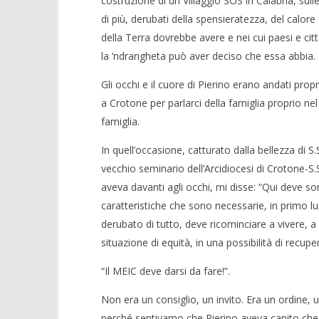
costruzione di un Villaggio SOS in Calabria, su
di più, derubati della spensieratezza, del calore
della Terra dovrebbe avere e nei cui paesi e cit
la ‘ndrangheta può aver deciso che essa abbia.
Gli occhi e il cuore di Pierino erano andati propri
a Crotone per parlarci della famiglia proprio nel
famiglia.
In quell’occasione, catturato dalla bellezza di S.
vecchio seminario dell’Arcidiocesi di Crotone-S
aveva davanti agli occhi, mi disse: “Qui deve sorg
caratteristiche che sono necessarie, in primo lu
derubato di tutto, deve ricominciare a vivere, a
situazione di equità, in una possibilità di recup
“Il MEIC deve darsi da fare!”.
Non era un consiglio, un invito. Era un ordine
perché sentivamo che Pierino aveva capito che,