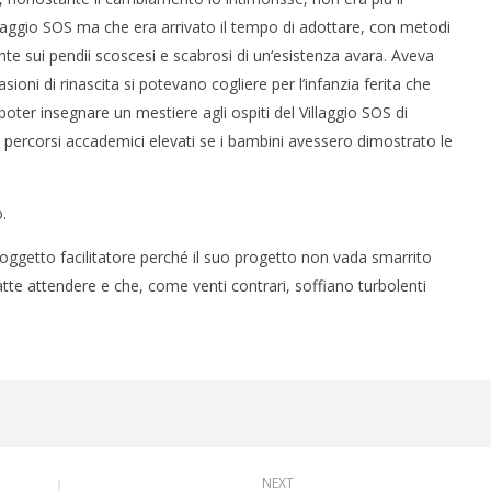
laggio SOS ma che era arrivato il tempo di adottare, con metodi
nte sui pendii scoscesi e scabrosi di un‘esistenza avara. Aveva
sioni di rinascita si potevano cogliere per l’infanzia ferita che
oter insegnare un mestiere agli ospiti del Villaggio SOS di
in percorsi accademici elevati se i bambini avessero dimostrato le
.
oggetto facilitatore perché il suo progetto non vada smarrito
atte attendere e che, come venti contrari, soffiano turbolenti
NEXT