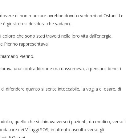
e il dovere di non mancare avrebbe dovuto vedermi ad Ostuni. Le
 è giusto o si desidera che vadano…
 coloro che sono stati travolti nella loro vita dall’energia,
he Pierino rappresentava.
hiamarlo Pierino.
mbrava una contraddizione ma riassumeva, a pensarci bene, i
 di difendere quanto si sente intoccabile, la voglia di osare, di
 adulto, quello che si chinava verso i pazienti, da medico, verso i
 fondatore dei Villaggi SOS, in attento ascolto verso gli
ni di Ostuni.