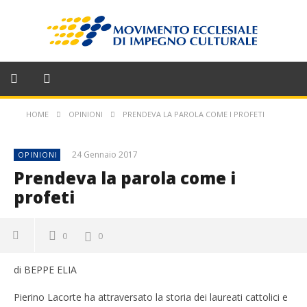
HOME
OPINIONI
PRENDEVA LA PAROLA COME I PROFETI
24 Gennaio 2017
OPINIONI
Prendeva la parola come i
profeti
0
0
di BEPPE ELIA
Pierino Lacorte ha attraversato la storia dei laureati cattolici e