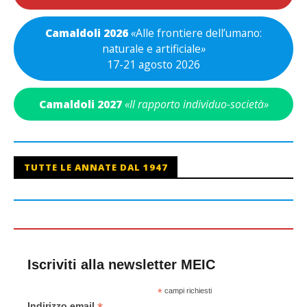
Camaldoli 2026
«
Alle frontiere dell’umano:
naturale e artificiale
»
17-21 agosto 2026
Camaldoli 2027
«Il rapporto individuo-società»
TUTTE LE ANNATE DAL 1947
Iscriviti alla newsletter MEIC
*
campi richiesti
Indirizzo email