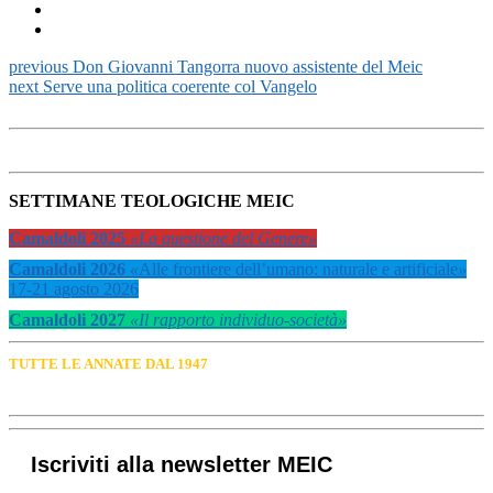
previous
Don Giovanni Tangorra nuovo assistente del Meic
next
Serve una politica coerente col Vangelo
SETTIMANE TEOLOGICHE MEIC
Camaldoli 2025
«La questione del Genere»
Camaldoli 2026
«
Alle frontiere dell’umano: naturale e artificiale
»
17-21 agosto 2026
Camaldoli 2027
«Il rapporto individuo-società»
TUTTE LE ANNATE DAL 1947
Iscriviti alla newsletter MEIC