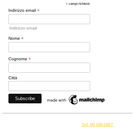
*
campi richiesti
*
Indirizzo email
Indirizzo email
*
Nome
*
Cognome
Città
Movimento Ecclesiale di Impegno Culturale
- Via della
Conciliazione 1 - 00193 Roma -
Tel. 06 6861867
-
segreteria[at]meic.net