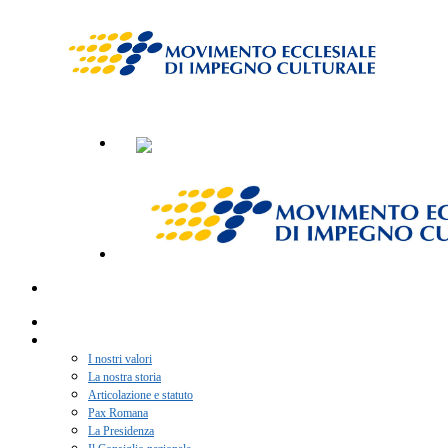
Home
Chi siamo
I nostri valori
La nostra storia
Articolazione e statuto
Pax Romana
La Presidenza