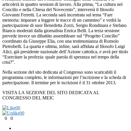
articolerà in quattro sessioni di lavoro. Alla prima, “La cultura nel
Concilio e nella Chiesa del Novecento”, interverrà il filosofo
Giovanni Ferretti. La seconda sarà incentrata sul tema “Fare
memoria: imparare a leggere le tracce di un cammino” e vedrà la
partecipazione di suor Benedetta Zorzi, Sergio Rondinara e Stefano
Biancu moderati dalla giornalista Enrica Belli. La terza sessione
prevede invece un dibattito assembleare sul “Progetto Concilio”
coordinato da Giuseppe Elia, con una testimonianza di Romolo
Pietrobelli. La quarta e ultima, infine, sarà affidata al filosofo Luigi
Alici, già presidente nazionale dell’Azione cattolica, e avrà per titolo
“Esercitare la profezia: quale parola di speranza nel tempo della
crisi?”.
Nella sezione del sito dedicata al Congresso sono scaricabili il
programma completo, le informazioni per l’iscrizione e la scheda di
partecipazione. Il termine per le iscrizioni è il 31 ottobre 2013.
VISITA LA SEZIONE DEL SITO DEDICATA AL
CONGRESSO DEL MEIC
0
0
0
0
0
0