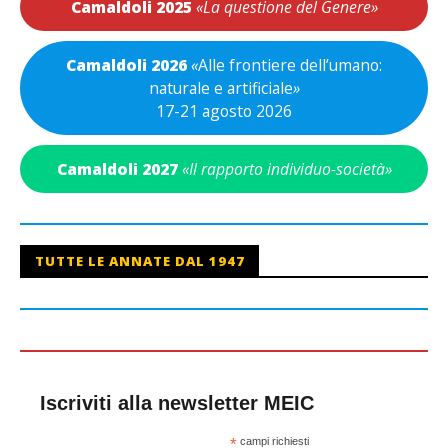
Camaldoli 2025
«La questione del Genere»
Camaldoli 2026
«
Alle frontiere dell’umano:
naturale e artificiale
»
17-21 agosto 2026
Camaldoli 2027
«Il rapporto individuo-società»
TUTTE LE ANNATE DAL 1947
Iscriviti alla newsletter MEIC
*
campi richiesti