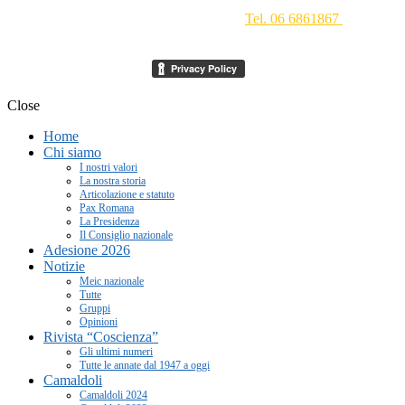
Movimento Ecclesiale di Impegno Culturale
- Via della
Conciliazione 1 - 00193 Roma -
Tel. 06 6861867
-
segreteria[at]meic.net
Close
Home
Chi siamo
I nostri valori
La nostra storia
Articolazione e statuto
Pax Romana
La Presidenza
Il Consiglio nazionale
Adesione 2026
Notizie
Meic nazionale
Tutte
Gruppi
Opinioni
Rivista “Coscienza”
Gli ultimi numeri
Tutte le annate dal 1947 a oggi
Camaldoli
Camaldoli 2024