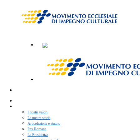
Home
Chi siamo
I nostri valori
La nostra storia
Articolazione e statuto
Pax Romana
La Presidenza