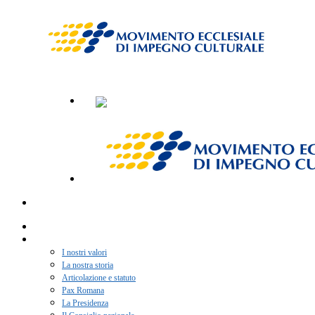
Home
Chi siamo
I nostri valori
La nostra storia
Articolazione e statuto
Pax Romana
La Presidenza