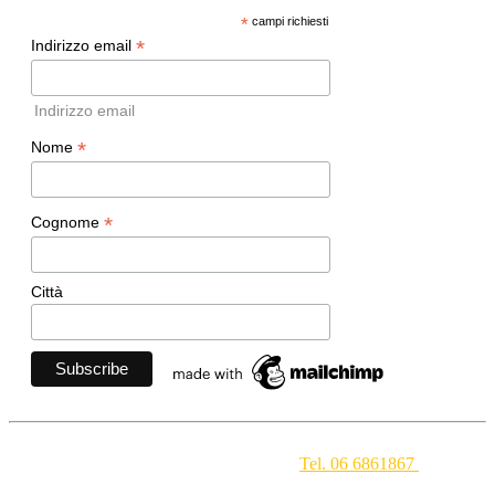
*
campi richiesti
*
Indirizzo email
Indirizzo email
*
Nome
*
Cognome
Città
Movimento Ecclesiale di Impegno Culturale
- Via della
Conciliazione 1 - 00193 Roma -
Tel. 06 6861867
-
segreteria[at]meic.net