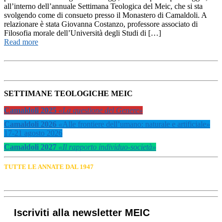
all’interno dell’annuale Settimana Teologica del Meic, che si sta
svolgendo come di consueto presso il Monastero di Camaldoli. A
relazionare è stata Giovanna Costanzo, professore associato di
Filosofia morale dell’Università degli Studi di […]
Read more
SETTIMANE TEOLOGICHE MEIC
Camaldoli 2025
«La questione del Genere»
Camaldoli 2026
«
Alle frontiere dell’umano: naturale e artificiale
»
17-21 agosto 2026
Camaldoli 2027
«Il rapporto individuo-società»
TUTTE LE ANNATE DAL 1947
Iscriviti alla newsletter MEIC