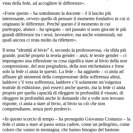
vista della fede, ad accogliere le differenze».
«Forse questo – ha sottolineato la docente – è il lascito più
interessante, ovvero quello di pensare il momento fondativo in cui si
originano le differenze. Perché questo è il momento in cui
purtroppo, ahinoi – ha spiegato – nel passato si sono giocate le più
grandi differenze tra i sessi, lavorative, ma anche esistenziali, sui
quali ancora ci resta molto da riflettere».
Il tema “identità al bivio” è, secondo la professoressa, «la sfida più
grande, poiché proprio la teoria gender – anzi, le teorie gender – ci
impongono una riflessione su cosa significa stare al bivio della non
comprensione, del non pregiudizio, della non etichettatura e forse
solo la fede ci aiuta in questo. La fede – ha aggiunto – ci aiuta ad
affinare gli strumenti della comprensione della sofferenza altrui,
laddove c’è vera sofferenza, laddove c’è solamente un’esigenza
teatrale di esibizione, può esserci anche questo, ma la fede ci aiuta
proprio per quella capacità di rileggere in profondità il vissuto, di
rileggere in profondità anche le domande che a volte non trovano
risposte, ci aiuta a stare al bivio, al bivio su ciò che non
comprendiamo, senza però perderci».
«In questo scorcio di tempo – ha proseguito Giovanna Costanzo – la
fede ci aiuta a stare al passo senza cadere, come un pellegrino, come
coloro che vanno in montagna, che hanno bisogno del bastone.