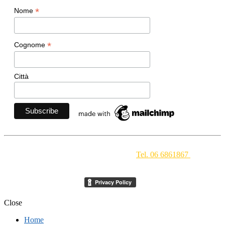
*
Nome
*
Cognome
Città
Movimento Ecclesiale di Impegno Culturale
- Via della
Conciliazione 1 - 00193 Roma -
Tel. 06 6861867
-
segreteria[at]meic.net
Close
Home