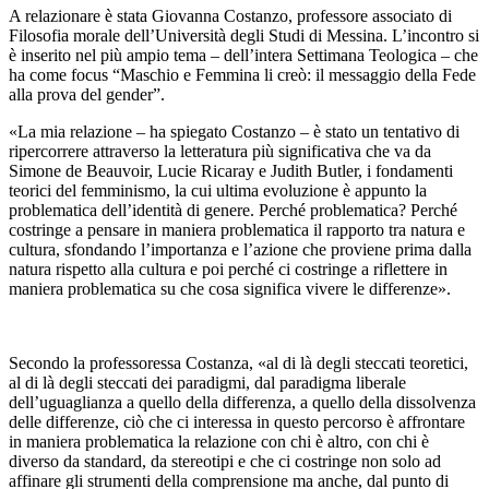
A relazionare è stata Giovanna Costanzo, professore associato di
Filosofia morale dell’Università degli Studi di Messina. L’incontro si
è inserito nel più ampio tema – dell’intera Settimana Teologica – che
ha come focus “Maschio e Femmina li creò: il messaggio della Fede
alla prova del gender”.
«La mia relazione – ha spiegato Costanzo – è stato un tentativo di
ripercorrere attraverso la letteratura più significativa che va da
Simone de Beauvoir, Lucie Ricaray e Judith Butler, i fondamenti
teorici del femminismo, la cui ultima evoluzione è appunto la
problematica dell’identità di genere. Perché problematica? Perché
costringe a pensare in maniera problematica il rapporto tra natura e
cultura, sfondando l’importanza e l’azione che proviene prima dalla
natura rispetto alla cultura e poi perché ci costringe a riflettere in
maniera problematica su che cosa significa vivere le differenze».
Secondo la professoressa Costanza, «al di là degli steccati teoretici,
al di là degli steccati dei paradigmi, dal paradigma liberale
dell’uguaglianza a quello della differenza, a quello della dissolvenza
delle differenze, ciò che ci interessa in questo percorso è affrontare
in maniera problematica la relazione con chi è altro, con chi è
diverso da standard, da stereotipi e che ci costringe non solo ad
affinare gli strumenti della comprensione ma anche, dal punto di