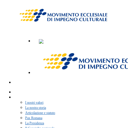
Home
Chi siamo
I nostri valori
La nostra storia
Articolazione e statuto
Pax Romana
La Presidenza