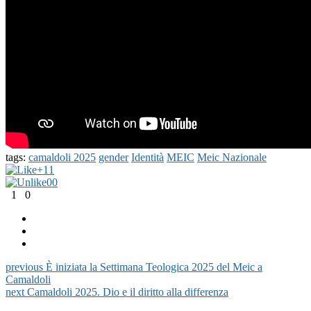
tags:
camaldoli 2025
gender
Identità
MEIC
Meic Nazionale
+1
1
0
0
1
0
previous
È iniziata la Settimana Teologica 2025 del Meic a
Camaldoli
next
Camaldoli 2025. Dio e il diritto alla differenza