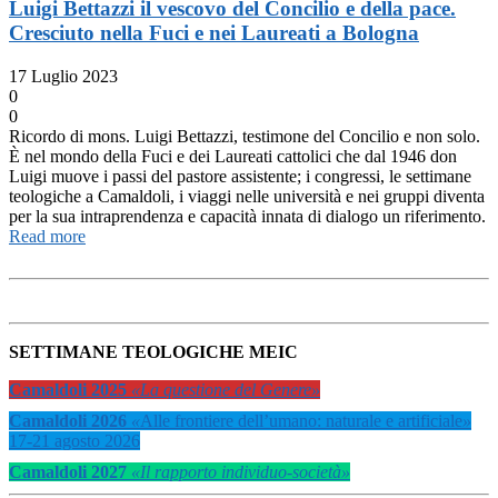
Luigi Bettazzi il vescovo del Concilio e della pace.
Cresciuto nella Fuci e nei Laureati a Bologna
17 Luglio 2023
0
0
Ricordo di mons. Luigi Bettazzi, testimone del Concilio e non solo.
È nel mondo della Fuci e dei Laureati cattolici che dal 1946 don
Luigi muove i passi del pastore assistente; i congressi, le settimane
teologiche a Camaldoli, i viaggi nelle università e nei gruppi diventa
per la sua intraprendenza e capacità innata di dialogo un riferimento.
Read more
SETTIMANE TEOLOGICHE MEIC
Camaldoli 2025
«La questione del Genere»
Camaldoli 2026
«
Alle frontiere dell’umano: naturale e artificiale
»
17-21 agosto 2026
Camaldoli 2027
«Il rapporto individuo-società»