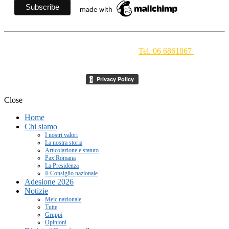
Movimento Ecclesiale di Impegno Culturale
- Via della
Conciliazione 1 - 00193 Roma -
Tel. 06 6861867
-
segreteria[at]meic.net
Close
Home
Chi siamo
I nostri valori
La nostra storia
Articolazione e statuto
Pax Romana
La Presidenza
Il Consiglio nazionale
Adesione 2026
Notizie
Meic nazionale
Tutte
Gruppi
Opinioni