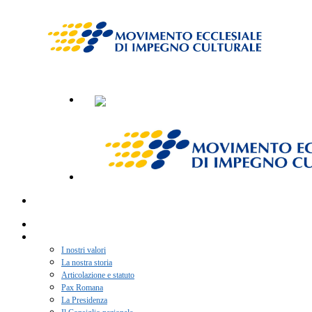
Home
Chi siamo
I nostri valori
La nostra storia
Articolazione e statuto
Pax Romana
La Presidenza