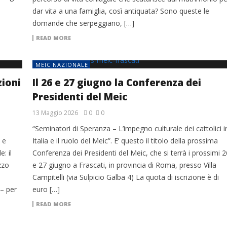
dar vita a una famiglia, così antiquata? Sono queste le
domande che serpeggiano, […]
READ MORE
MEIC NAZIONALE
zioni
Il 26 e 27 giugno la Conferenza dei
Presidenti del Meic
13 Maggio 2026
0
0
“Seminatori di Speranza – L’impegno culturale dei cattolici i
 e
Italia e il ruolo del Meic”. E’ questo il titolo della prossima
: il
Conferenza dei Presidenti del Meic, che si terrà i prossimi 2
zzo
e 27 giugno a Frascati, in provincia di Roma, presso Villa
Campitelli (via Sulpicio Galba 4) La quota di iscrizione è di
– per
euro […]
READ MORE