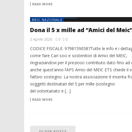
READ MORE
MEIC NAZIONALE
Dona il 5 x mille ad “Amici del Meic
2 Aprile 2026
0
0
CODICE FISCALE: 97981590587Tutte le info e i dettag
come fare Cari soci e sostenitori di Amici del MEIC,
ringraziandovi per il prezioso contributo dato fino ad 
anche quest’anno l’APS Amici del MEIC ETS chiede il 
fattivo sostegno. La nostra associazione è inserita fra
soggetti destinatari del 5 per mille (sostegno
del volontariato e […]
READ MORE
OLDER POSTS