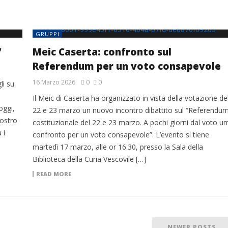
GRUPPI
”
Meic Caserta: confronto sul
Referendum per un voto consapevole
16 Marzo 2026
0
0
li su
Il Meic di Caserta ha organizzato in vista della votazione de
oggi,
22 e 23 marzo un nuovo incontro dibattito sul “Referendu
vostro
costituzionale del 22 e 23 marzo. A pochi giorni dal voto u
 i
confronto per un voto consapevole”. L’evento si tiene
martedì 17 marzo, alle or 16:30, presso la Sala della
Biblioteca della Curia Vescovile […]
READ MORE
NEWER POSTS