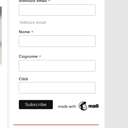
*
Indirizzo email
Indirizzo email
*
Nome
*
Cognome
Città