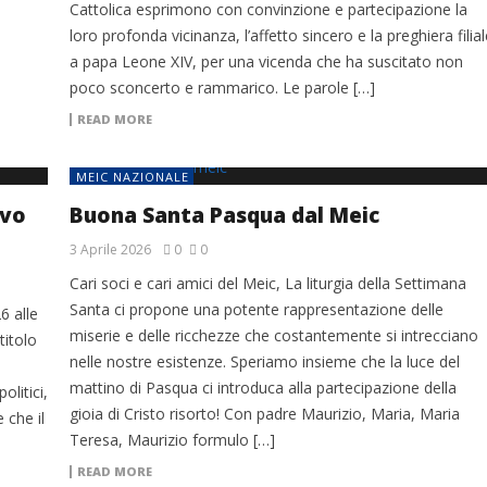
Cattolica esprimono con convinzione e partecipazione la
loro profonda vicinanza, l’affetto sincero e la preghiera filial
a papa Leone XIV, per una vicenda che ha suscitato non
poco sconcerto e rammarico. Le parole […]
READ MORE
MEIC NAZIONALE
ovo
Buona Santa Pasqua dal Meic
3 Aprile 2026
0
0
Cari soci e cari amici del Meic, La liturgia della Settimana
Santa ci propone una potente rappresentazione delle
6 alle
miserie e delle ricchezze che costantemente si intrecciano
titolo
nelle nostre esistenze. Speriamo insieme che la luce del
mattino di Pasqua ci introduca alla partecipazione della
olitici,
gioia di Cristo risorto! Con padre Maurizio, Maria, Maria
 che il
Teresa, Maurizio formulo […]
READ MORE