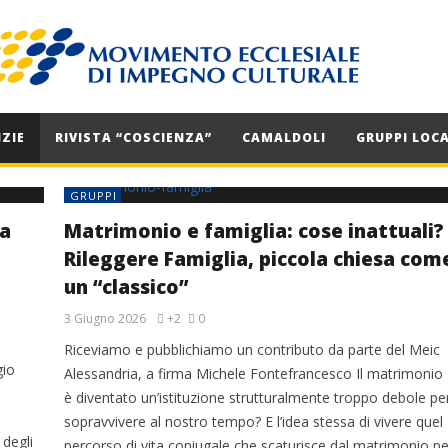
ZIE
RIVISTA “COSCIENZA”
CAMALDOLI
GRUPPI LOCA
GRUPPI
za
Matrimonio e famiglia: cose inattuali?
Rileggere Famiglia, piccola chiesa com
un “classico”
3 Giugno 2026
+2
0
Riceviamo e pubblichiamo un contributo da parte del Meic
gio
Alessandria, a firma Michele Fontefrancesco Il matrimonio
è diventato un’istituzione strutturalmente troppo debole pe
sopravvivere al nostro tempo? E l’idea stessa di vivere quel
 degli
percorso di vita coniugale che scaturisce dal matrimonio pe