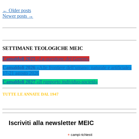
←
Older posts
Newer posts
→
SETTIMANE TEOLOGICHE MEIC
Camaldoli 2025
«La questione del Genere»
Camaldoli 2026
«
Alle frontiere dell’umano: naturale e artificiale
»
17-21 agosto 2026
Camaldoli 2027
«Il rapporto individuo-società»
TUTTE LE ANNATE DAL 1947
Iscriviti alla newsletter MEIC
*
campi richiesti