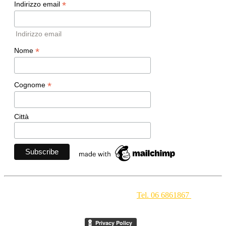
*
Indirizzo email
Indirizzo email
*
Nome
*
Cognome
Città
Movimento Ecclesiale di Impegno Culturale
- Via della
Conciliazione 1 - 00193 Roma -
Tel. 06 6861867
-
segreteria[at]meic.net