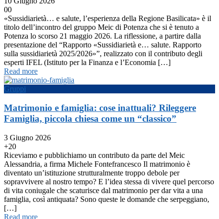
10 Giugno 2026
0
0
«Sussidiarietà… e salute, l’esperienza della Regione Basilicata» è il
titolo dell’incontro del gruppo Meic di Potenza che si è tenuto a
Potenza lo scorso 21 maggio 2026. La riflessione, a partire dalla
presentazione del “Rapporto «Sussidiarietà e… salute. Rapporto
sulla sussidiarietà 2025/2026»”, realizzato con il contributo degli
esperti IFEL (Istituto per la Finanza e l’Economia […]
Read more
Gruppi
Matrimonio e famiglia: cose inattuali? Rileggere
Famiglia, piccola chiesa come un “classico”
3 Giugno 2026
+2
0
Riceviamo e pubblichiamo un contributo da parte del Meic
Alessandria, a firma Michele Fontefrancesco Il matrimonio è
diventato un’istituzione strutturalmente troppo debole per
sopravvivere al nostro tempo? E l’idea stessa di vivere quel percorso
di vita coniugale che scaturisce dal matrimonio per dar vita a una
famiglia, così antiquata? Sono queste le domande che serpeggiano,
[…]
Read more