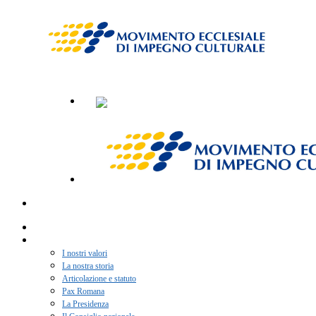
Home
Chi siamo
I nostri valori
La nostra storia
Articolazione e statuto
Pax Romana
La Presidenza