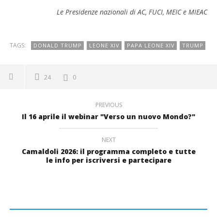
Le Presidenze nazionali di AC, FUCI, MEIC e MIEAC
TAGS:
DONALD TRUMP
LEONE XIV
PAPA LEONE XIV
TRUMP
24
0
PREVIOUS
Il 16 aprile il webinar "Verso un nuovo Mondo?"
NEXT
Camaldoli 2026: il programma completo e tutte
le info per iscriversi e partecipare