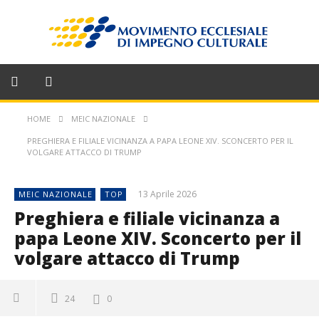
HOME
MEIC NAZIONALE
PREGHIERA E FILIALE VICINANZA A PAPA LEONE XIV. SCONCERTO PER IL
VOLGARE ATTACCO DI TRUMP
13 Aprile 2026
MEIC NAZIONALE
TOP
Preghiera e filiale vicinanza a
papa Leone XIV. Sconcerto per il
volgare attacco di Trump
24
0