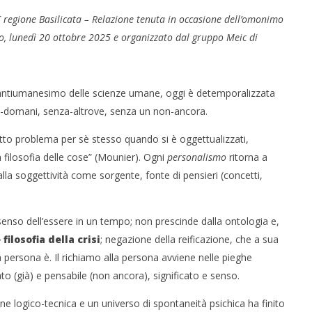
 regione Basilicata – Relazione tenuta in occasione dell’omonimo
o, lunedì 20 ottobre 2025 e organizzato dal gruppo Meic di
l’antiumanesimo delle scienze umane, oggi è detemporalizzata
za-domani, senza-altrove, senza un non-ancora.
tto problema per sè stesso quando si è oggettualizzati,
la filosofia delle cose” (Mounier). Ogni
personalismo
ritorna a
 alla soggettività come sorgente, fonte di pensieri (concetti,
 senso dell’essere in un tempo; non prescinde dalla ontologia e,
 filosofia della crisi
; negazione della reificazione, che a sua
a persona è. Il richiamo alla persona avviene nelle pieghe
ato (già) e pensabile (non ancora), significato e senso.
e logico-tecnica e un universo di spontaneità psichica ha finito