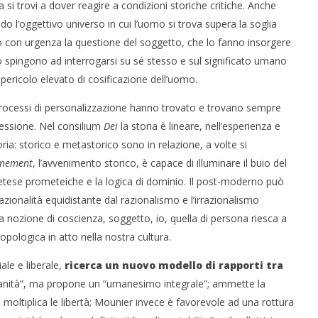
i trovi a dover reagire a condizioni storiche critiche. Anche
 l’oggettivo universo in cui l’uomo si trova supera la soglia
o con urgenza la questione del soggetto, che lo fanno insorgere
 lo spingono ad interrogarsi su sé stesso e sul significato umano
ricolo elevato di cosificazione dell’uomo.
processi di personalizzazione hanno trovato e trovano sempre
ressione. Nel consilium
Dei
la storia è lineare, nell’esperienza e
a: storico e metastorico sono in relazione, a volte si
enement
, l’avvenimento storico, è capace di illuminare il buio del
retese prometeiche e la logica di dominio. Il post-moderno può
azionalità equidistante dal razionalismo e l’irrazionalismo
a nozione di coscienza, soggetto, io, quella di persona riesca a
opologica in atto nella nostra cultura.
ale e liberale,
ricerca un nuovo modello di rapporti tra
istianità”, ma propone un “umanesimo integrale”; ammette la
e moltiplica le libertà; Mounier invece è favorevole ad una rottura