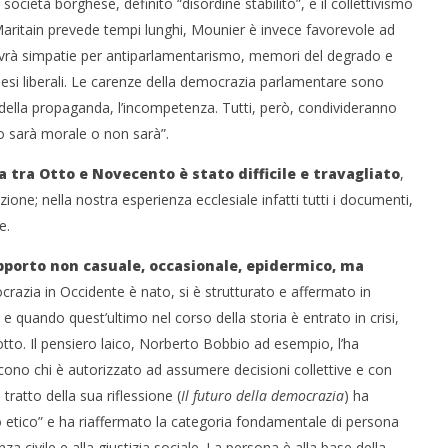
 società borghese, definito “disordine stabilito”, e il collettivismo
aritain prevede tempi lunghi, Mounier è invece favorevole ad
avrà simpatie per antiparlamentarismo, memori del degrado e
rghesi liberali. Le carenze della democrazia parlamentare sono
ndi della propaganda, l’incompetenza. Tutti, però, condivideranno
 o sarà morale o non sarà”.
 tra Otto e Novecento è stato difficile e travagliato
,
zione; nella nostra esperienza ecclesiale infatti tutti i documenti,
e.
pporto non casuale, occasionale, epidermico, ma
ocrazia in Occidente è nato, si è strutturato e affermato in
 quando quest’ultimo nel corso della storia è entrato in crisi,
to. Il pensiero laico, Norberto Bobbio ad esempio, l’ha
cono chi è autorizzato ad assumere decisioni collettive e con
tratto della sua riflessione (
Il futuro della democrazia
) ha
to etico” e ha riaffermato la categoria fondamentale di persona
a civile e alla giustizia sociale. La persona è alla base della