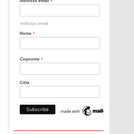
*
Indirizzo email
Indirizzo email
*
Nome
*
Cognome
Città