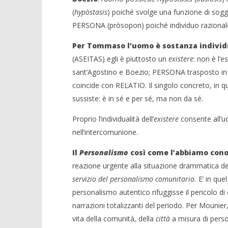
(
hypòstasis
) poiché svolge una funzione di sog
PERSONA (pròsopon) poiché individuo razional
Per
Tommaso
l’uomo
è sostanza
indivi
(ASEITAS) egli è piuttosto un
existere
: non è l’
sant’Agostino e Boezio; PERSONA trasposto in 
coincide con RELATIO. Il singolo concreto, in 
sussiste: è in sé e per sé, ma non da sé.
Proprio l’individualità dell’
existere
consente all’u
nell’intercomunione.
Il
Personalismo
così come l’abbiamo conos
reazione urgente alla situazione drammatica deg
servizio del personalismo comunitario.
E’ in que
personalismo autentico rifuggisse il pericolo di 
narrazioni totalizzanti del periodo. Per Mounier
vita della comunità, della
città
a misura di perso