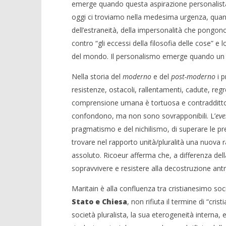
emerge quando questa aspirazione personalista s
oggi ci troviamo nella medesima urgenza, quando
dell’estraneità, della impersonalità che pongon
contro “gli eccessi della filosofia delle cose” e
del mondo. Il personalismo emerge quando un pe
Nella storia del
moderno
e del
post-moderno
i 
resistenze, ostacoli, rallentamenti, cadute, reg
comprensione umana è tortuosa e contraddittori
confondono, ma non sono sovrapponibili. L’
ev
pragmatismo e del nichilismo, di superare le p
trovare nel rapporto unità/pluralità una nuova r
assoluto. Ricoeur afferma che, a differenza dell
sopravvivere e resistere alla decostruzione antr
Maritain è alla confluenza tra cristianesimo soci
Stato e Chiesa
, non rifiuta il termine di “cr
società pluralista, la sua eterogeneità interna, 