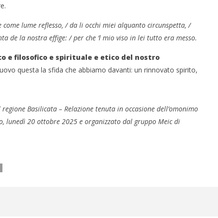
e.
e come lume reflesso, / da li occhi miei alquanto circunspetta, /
a de la nostra effige: / per che ‘l mio viso in lei tutto era messo.
 e filosofico e spirituale e etico del nostro
nuovo questa la sfida che abbiamo davanti: un rinnovato spirito,
 regione Basilicata – Relazione tenuta in occasione dell’omonimo
o, lunedì 20 ottobre 2025 e organizzato dal gruppo Meic di
O