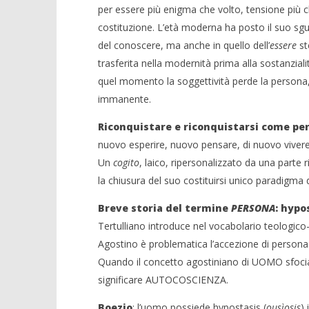
per essere più enigma che volto, tensione più c
costituzione. L’età moderna ha posto il suo sg
del conoscere, ma anche in quello dell’
essere
st
trasferita nella modernità prima alla sostanzialità
quel momento la soggettività perde la persona, 
immanente.
Riconquistare e riconquistarsi come per
nuovo esperire, nuovo pensare, di nuovo vivere, 
Un
cogito
, laico, ripersonalizzato da una parte 
la chiusura del suo costituirsi unico paradigma
Breve storia del termine
PERSONA
: hypo
Tertulliano introduce nel vocabolario teologico
Agostino è problematica l’accezione di perso
Quando il concetto agostiniano di UOMO sfoci
significare AUTOCOSCIENZA.
Boezio
: l’uomo possiede hypostasis (
ousìosis
)