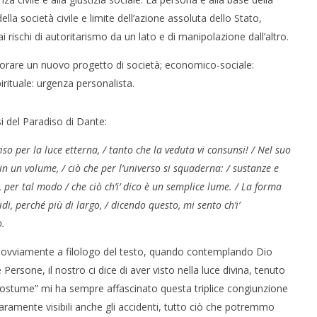
la società civile e limite dell’azione assoluta dello Stato,
ai rischi di autoritarismo da un lato e di manipolazione dall’altro.
laborare un nuovo progetto di società; economico-sociale:
rituale: urgenza personalista.
i del Paradiso di Dante:
so per la luce etterna, / tanto che la veduta vi consunsi! / Nel suo
n un volume, / ciò che per l’universo si squaderna: / sustanze e
, per tal modo / che ciò ch’i’ dico è un semplice lume. / La forma
idi, perché più di largo, / dicendo questo, mi sento ch’i’
do.
 ovviamente a filologo del testo, quando contemplando Dio
e Persone, il nostro ci dice di aver visto nella luce divina, tenuto
 costume” mi ha sempre affascinato questa triplice congiunzione
aramente visibili anche gli accidenti, tutto ciò che potremmo