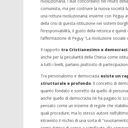
rivoluzionaria. I due concordano nel rifiuto della
comunista, ma per costruire la nuova società M
una rottura rivoluzionaria; insieme con Peguy 
della crisi di questa istituzione nei sistemi bo
l’irresponsabilità, il gusto della retorica e qui
l’affermazione di Peguy “La rivoluzione sociale
Il rapporto
tra Cristianesimo e democrazia
anche per la peculiarità della Chiesa come istitu
a tutti i livelli, parlano piuttosto di partecipazion
Tra personalismo e democrazia
esiste un ra
strutturale e profondo
. Il concetto di dem
quanto fondato e sorretto da quello di persona e
anche quello di democrazia ne ha pagato lo scot
pensato come un insieme di regole che stabilis
quali procedure; ma lo stesso autore nell’ultimo 
intravisto il rischio di una sorta di “svuotamen
come datrice di senso e significato alla convivenz