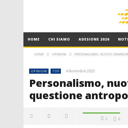
HOME
CHI SIAMO
ADESIONE 2026
NOTI
HOME
OPINIONI
PERSONALISMO, NUOVO UMANESIM
4 Novembre 2025
OPINIONI
TOP
Personalismo, nu
questione antropol
2
0