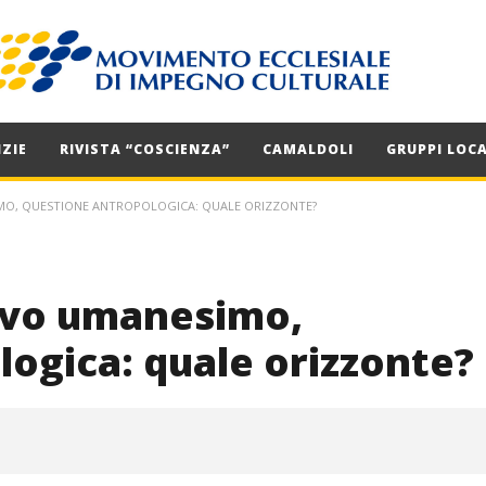
ZIE
RIVISTA “COSCIENZA”
CAMALDOLI
GRUPPI LOCA
O, QUESTIONE ANTROPOLOGICA: QUALE ORIZZONTE?
ovo umanesimo,
ogica: quale orizzonte?