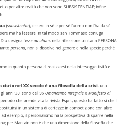
getto per altre realtà che non sono SUBSISTENTIAE; infine
e.
dua
(
subsistentia
), essere in sé e per sé l’uomo non l’ha da sé
essere ma ha l’essere. In tal modo san Tommaso coniuga
Dio designa l’
esse ad alium
, nella riflessione trinitaria PERSONA
quanto
persona
, non si dissolve nel genere e nella specie perché
omo in quanto persona di realizzarsi nella intersoggettività e
ciuto nel XX secolo è una filosofia della crisi
, una
li anni ’30; sono del ‘36
Umanesimo integrale
e
Manifesto al
l periodo che prende vita la rivista Esprit; questo ha fatto sì che il
costituirsi in un sistema di certezze in competizione con altre
, ad esempio, il personalismo ha la prospettiva di sparire nella
na; per Maritain non è che una dimensione della filosofia che