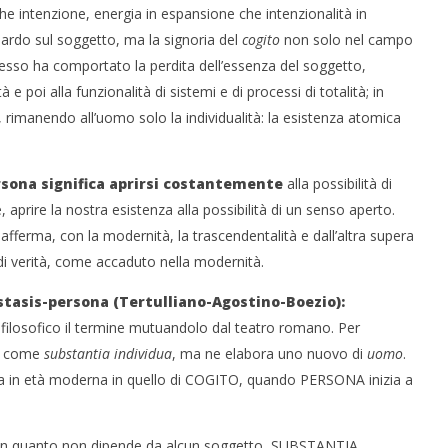
he intenzione, energia in espansione che intenzionalità in
uardo sul soggetto, ma la signoria del
cogito
non solo nel campo
esso ha comportato la perdita dell’essenza del soggetto,
 e poi alla funzionalità di sistemi e di processi di totalità; in
rimanendo all’uomo solo la individualità: la esistenza atomica
sona significa aprirsi costantemente
alla possibilità di
aprire la nostra esistenza alla possibilità di un senso aperto.
riafferma, con la modernità, la trascendentalità e dall’altra supera
 di verità, come accaduto nella modernità.
stasis-persona (Tertulliano-Agostino-Boezio):
-filosofico il termine mutuandolo dal teatro romano. Per
na come
substantia individua
, ma ne elabora uno nuovo di
uomo
.
a in età moderna in quello di COGITO, quando PERSONA inizia a
 in quanto non dipende da alcun soggetto, SUBSTANTIA