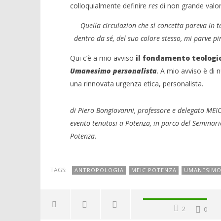
colloquialmente definire
res
di non grande valor
Quella circulazion che sì concetta pareva in t
dentro da sé, del suo colore stesso, mi parve pint
Qui c’è a mio avviso
il fondamento teologico
Umanesimo personalista
. A mio avviso è di 
una rinnovata urgenza etica, personalista.
di Piero Bongiovanni, professore e delegato MEIC
evento tenutosi a Potenza, in parco del Seminari
Potenza
.
TAGS:
ANTROPOLOGIA
MEIC POTENZA
UMANESIM
2
0