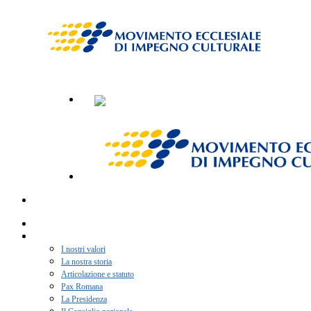
Home
Chi siamo
I nostri valori
La nostra storia
Articolazione e statuto
Pax Romana
La Presidenza