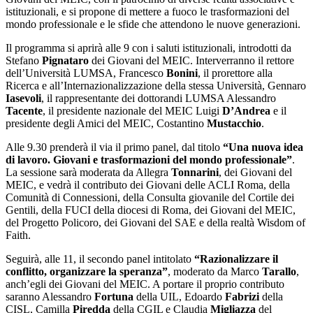
istituzionali, e si propone di mettere a fuoco le trasformazioni del
mondo professionale e le sfide che attendono le nuove generazioni.
Il programma si aprirà alle 9 con i saluti istituzionali, introdotti da
Stefano
Pignataro
dei Giovani del MEIC. Interverranno il rettore
dell’Università LUMSA, Francesco
Bonini
, il prorettore alla
Ricerca e all’Internazionalizzazione della stessa Università, Gennaro
Iasevoli
, il rappresentante dei dottorandi LUMSA Alessandro
Tacente
, il presidente nazionale del MEIC Luigi
D’Andrea
e il
presidente degli Amici del MEIC, Costantino
Mustacchio
.
Alle 9.30 prenderà il via il primo panel, dal titolo
“Una nuova idea
di lavoro. Giovani e trasformazioni del mondo professionale”
.
La sessione sarà moderata da Allegra
Tonnarini
, dei Giovani del
MEIC, e vedrà il contributo dei Giovani delle ACLI Roma, della
Comunità di Connessioni, della Consulta giovanile del Cortile dei
Gentili, della FUCI della diocesi di Roma, dei Giovani del MEIC,
del Progetto Policoro, dei Giovani del SAE e della realtà Wisdom of
Faith.
Seguirà, alle 11, il secondo panel intitolato
“Razionalizzare il
conflitto, organizzare la speranza”
, moderato da Marco
Tarallo
,
anch’egli dei Giovani del MEIC. A portare il proprio contributo
saranno Alessandro
Fortuna
della UIL, Edoardo
Fabrizi
della
CISL, Camilla
Piredda
della CGIL e Claudia
Migliazza
del