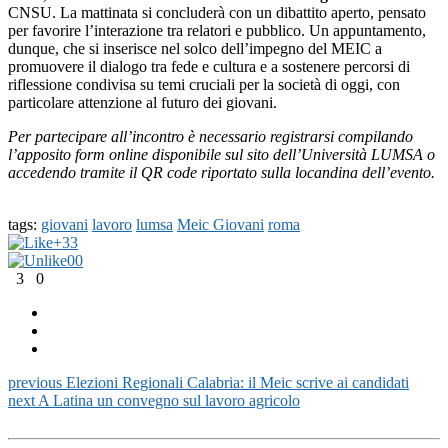
CNSU. La mattinata si concluderà con un dibattito aperto, pensato
per favorire l’interazione tra relatori e pubblico. Un appuntamento,
dunque, che si inserisce nel solco dell’impegno del MEIC a
promuovere il dialogo tra fede e cultura e a sostenere percorsi di
riflessione condivisa su temi cruciali per la società di oggi, con
particolare attenzione al futuro dei giovani.
Per partecipare all’incontro è necessario registrarsi compilando
l’apposito form online disponibile sul sito dell’Università LUMSA o
accedendo tramite il QR code riportato sulla locandina dell’evento.
tags:
giovani
lavoro
lumsa
Meic Giovani
roma
+3
3
0
0
3
0
previous
Elezioni Regionali Calabria: il Meic scrive ai candidati
next
A Latina un convegno sul lavoro agricolo