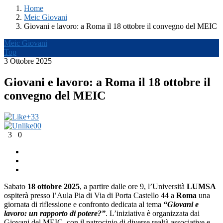
Home
Meic Giovani
Giovani e lavoro: a Roma il 18 ottobre il convegno del MEIC
Meic Giovani
Top
3 Ottobre 2025
Giovani e lavoro: a Roma il 18 ottobre il
convegno del MEIC
+3
3
0
0
3
0
Sabato
18 ottobre 2025
, a partire dalle ore 9, l’Università
LUMSA
ospiterà presso l’Aula Pia di Via di Porta Castello 44 a
Roma
una
giornata di riflessione e confronto dedicata al tema
“Giovani e
lavoro: un rapporto di potere?”
. L’iniziativa è organizzata dai
Giovani del MEIC, con il patrocinio di diverse realtà associative e