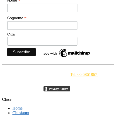
*
Nome
*
Cognome
Città
Movimento Ecclesiale di Impegno Culturale
- Via della
Conciliazione 1 - 00193 Roma -
Tel. 06 6861867
-
segreteria[at]meic.net
Close
Home
Chi siamo