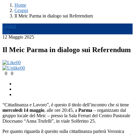
Home
Gruppi
Il Meic Parma in dialogo sui Referendum
Gruppi
Top
12 Maggio 2025
Il Meic Parma in dialogo sui Referendum
0
0
0
0
0
0
“Cittadinanza e Lavoro”, è questo il titolo dell’incontro che si tiene
mercoledì 14 maggio
, alle ore 20:45, a
Parma
– organizzato dal
gruppo locale del Meic – presso la Sala Ferrari del Centro Pastorale
Diocesano “Anna Trufelli”, in viale Solferino 25.
Per quanto riguarda il quesito sulla cittadinanza parlerà Veronica