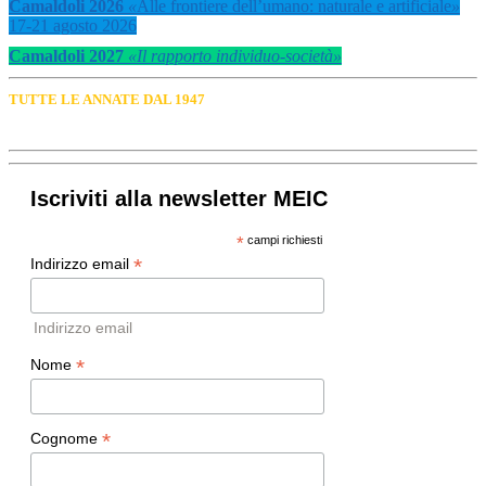
Camaldoli 2026
«
Alle frontiere dell’umano: naturale e artificiale
»
17-21 agosto 2026
Camaldoli 2027
«Il rapporto individuo-società»
TUTTE LE ANNATE DAL 1947
Iscriviti alla newsletter MEIC
*
campi richiesti
*
Indirizzo email
Indirizzo email
*
Nome
*
Cognome