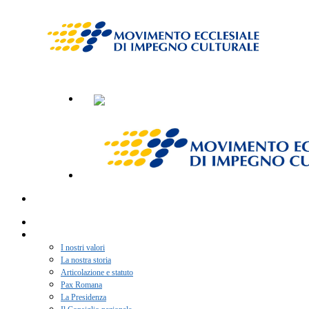
Home
Chi siamo
I nostri valori
La nostra storia
Articolazione e statuto
Pax Romana
La Presidenza