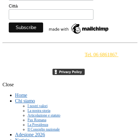
Città
Movimento Ecclesiale di Impegno Culturale
- Via della
Conciliazione 1 - 00193 Roma -
Tel. 06 6861867
-
segreteria[at]meic.net
Close
Home
Chi siamo
I nostri valori
La nostra storia
Articolazione e statuto
Pax Romana
La Presidenza
Il Consiglio nazionale
Adesione 2026