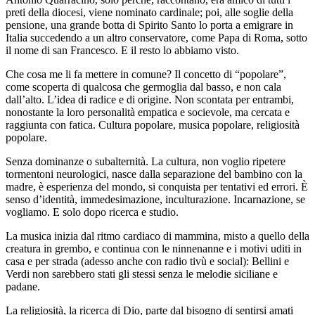
preti della diocesi, viene nominato cardinale; poi, alle soglie della
pensione, una grande botta di Spirito Santo lo porta a emigrare in
Italia succedendo a un altro conservatore, come Papa di Roma, sotto
il nome di san Francesco. E il resto lo abbiamo visto.
Che cosa me li fa mettere in comune? Il concetto di “popolare”,
come scoperta di qualcosa che germoglia dal basso, e non cala
dall’alto. L’idea di radice e di origine. Non scontata per entrambi,
nonostante la loro personalità empatica e socievole, ma cercata e
raggiunta con fatica. Cultura popolare, musica popolare, religiosità
popolare.
Senza dominanze o subalternità. La cultura, non voglio ripetere
tormentoni neurologici, nasce dalla separazione del bambino con la
madre, è esperienza del mondo, si conquista per tentativi ed errori. È
senso d’identità, immedesimazione, inculturazione. Incarnazione, se
vogliamo. E solo dopo ricerca e studio.
La musica inizia dal ritmo cardiaco di mammina, misto a quello della
creatura in grembo, e continua con le ninnenanne e i motivi uditi in
casa e per strada (adesso anche con radio tivù e social): Bellini e
Verdi non sarebbero stati gli stessi senza le melodie siciliane e
padane.
La religiosità, la ricerca di Dio, parte dal bisogno di sentirsi amati