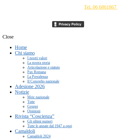
Movimento Ecclesiale di Impegno Culturale
- Via della
Conciliazione 1 - 00193 Roma -
Tel. 06 6861867
-
segreteria[at]meic.net
Close
Home
Chi siamo
I nostri valori
La nostra storia
Articolazione e statuto
Pax Romana
La Presidenza
Il Consiglio nazionale
Adesione 2026
Notizie
Meic nazionale
Tutte
Gruppi
Opinioni
Rivista “Coscienza”
Gli ultimi numeri
Tutte le annate dal 1947 a oggi
Camaldoli
Camaldoli 2024