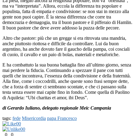
La pietà, meglio ancora la religiosità popolare, non va “orientata”,
ma va “interpretata”. Allora, eccola la differenza tra popolare e
populista, fatta di empatia e condivisione: se non stai in mezzo alla
gente non puoi capire. È la stessa differenza che corre tra
democrazia e demagogia, tra il buon pastore e il pifferaio di Hamlin.
Il buon pastore che deve avere addosso la puzza delle pecore.
Altro che pastore: più che un gregge si era ritrovata una mandria,
anche piuttosto riottosa e difficile da controllare. Lui da buon
argentino, ha anche dovuto fare il gaucho della pampa, coi cosciali
di cuoio, il cavallo e un paio di bolas, materiali e metaforiche.
E ha combattuto la sua buona battaglia fino all’ultimo giorno, senza
mai perdere la fiducia. Continuando a spezzare il pane con tutti
quelli che incontrava, l’essenza della condivisione e della fraternità.
Alla fine, come i coccodrilli, anche queste sono frasi sempre dette,
che a forza di sentire ci sembrano scontate, e che ci passano sulla
testa senza essere mai capite fino in fondo. Come quella di Paolino
di Aquileia: “Ubi charitas et amor, ibi Deus”.
di Gerardo Iuliano, delegato regionale Meic Campania
tags:
fede
Misericordia
papa Francesco
0
0
0
0
0
0