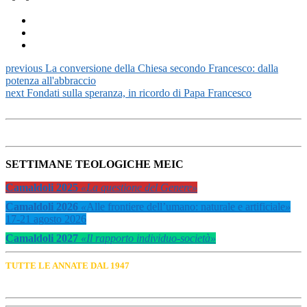
previous
La conversione della Chiesa secondo Francesco: dalla
potenza all'abbraccio
next
Fondati sulla speranza, in ricordo di Papa Francesco
SETTIMANE TEOLOGICHE MEIC
Camaldoli 2025
«La questione del Genere»
Camaldoli 2026
«
Alle frontiere dell’umano: naturale e artificiale
»
17-21 agosto 2026
Camaldoli 2027
«Il rapporto individuo-società»
TUTTE LE ANNATE DAL 1947