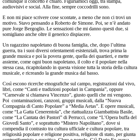
comunque il concetto è chiaro. Figuriamoci oggi, tra stampa,
audiovisivi e social. Alla fine, sempre coccodrilli sono.
E non mi piace scrivere cose scontate, a meno che non ci trovi un
motivo. Stavo pensando a Roberto de Simone. Poi, se n’è andato
pure Jorge Bergoglio. Le sensazioni che mi danno questi due, si
somigliano anche oltre il generico dispiacere.
Un ragazzino napoletano di buona famiglia, che, dopo l’ultima
guerra, tra i suoi diversi orientamenti esistenziali, trova prima la
grande musica e poi la povera gente, quella dei quartieri, e mette
assieme, come ogni buon napoletano, il colto e il popolare nella
stessa casa, ricapitolando in questa visione tutta la storia della cultura
musicale, e ricreando la grande musica dal basso.
Così escono ricerche etnografiche sul campo, registrazioni dal vivo,
libri, come “Canti e tradizioni popolari in Campania”, oppure
“Carnevale si chiamava Vincenzo”, giusto quelli che mi vengono.
Poi contaminazioni, canzoni, gruppi musicali, dalla “Nuova
Compagnia di Canto Popolare” a “Media Aetas”. E opere musicali,
come “La Gatta Cenerentola”, che riattualizza Giambattista Basile,
come “La Cantata dei Pastori” di Perrucci, come “L’Opera buffa del
Giovedì Santo”, e soprattutto “Mistero Napolitano”, dove si
compendia il contrasto tra cultura ufficiale e cultura popolare, tra
religiosità popolare e religione positiva, religione di stato, per giunta
controriformista e gesuitica. Clero e popolo. Già Dario Fo aveva