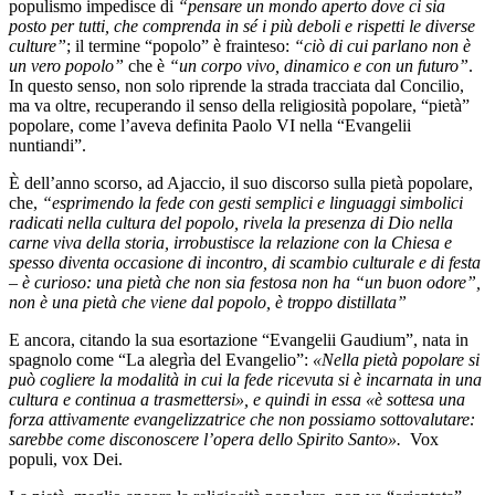
populismo impedisce di
“pensare un mondo aperto dove ci sia
posto per tutti, che comprenda in sé i più deboli e rispetti le diverse
culture”
; il termine “popolo” è frainteso:
“ciò di cui parlano non è
un vero popolo”
che è
“un corpo vivo, dinamico e con un futuro”
.
In questo senso, non solo riprende la strada tracciata dal Concilio,
ma va oltre, recuperando il senso della religiosità popolare, “pietà”
popolare, come l’aveva definita Paolo VI nella “Evangelii
nuntiandi”.
È dell’anno scorso, ad Ajaccio, il suo discorso sulla pietà popolare,
che,
“esprimendo la fede con gesti semplici e linguaggi simbolici
radicati nella cultura del popolo, rivela la presenza di Dio nella
carne viva della storia, irrobustisce la relazione con la Chiesa e
spesso diventa occasione di incontro, di scambio culturale e di festa
– è curioso: una pietà che non sia festosa non ha “un buon odore”,
non è una pietà che viene dal popolo, è troppo distillata”
E ancora, citando la sua esortazione “Evangelii Gaudium”, nata in
spagnolo come “La alegrìa del Evangelio”:
«Nella pietà popolare si
può cogliere la modalità in cui la fede ricevuta si è incarnata in una
cultura e continua a trasmettersi», e quindi in essa «è sottesa una
forza attivamente evangelizzatrice che non possiamo sottovalutare:
sarebbe come disconoscere l’opera dello Spirito Santo».
Vox
populi, vox Dei.