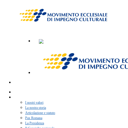
Home
Chi siamo
I nostri valori
La nostra storia
Articolazione e statuto
Pax Romana
La Presidenza