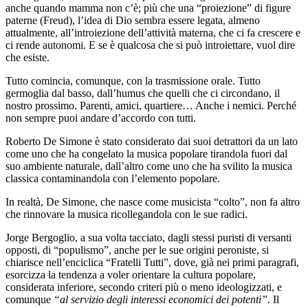
anche quando mamma non c’è; più che una “proiezione” di figure
paterne (Freud), l’idea di Dio sembra essere legata, almeno
attualmente, all’introiezione dell’attività materna, che ci fa crescere e
ci rende autonomi. E se è qualcosa che si può introiettare, vuol dire
che esiste.
Tutto comincia, comunque, con la trasmissione orale. Tutto
germoglia dal basso, dall’humus che quelli che ci circondano, il
nostro prossimo. Parenti, amici, quartiere… Anche i nemici. Perché
non sempre puoi andare d’accordo con tutti.
Roberto De Simone è stato considerato dai suoi detrattori da un lato
come uno che ha congelato la musica popolare tirandola fuori dal
suo ambiente naturale, dall’altro come uno che ha svilito la musica
classica contaminandola con l’elemento popolare.
In realtà, De Simone, che nasce come musicista “colto”, non fa altro
che rinnovare la musica ricollegandola con le sue radici.
Jorge Bergoglio, a sua volta tacciato, dagli stessi puristi di versanti
opposti, di “populismo”, anche per le sue origini peroniste, si
chiarisce nell’enciclica “Fratelli Tutti”, dove, già nei primi paragrafi,
esorcizza la tendenza a voler orientare la cultura popolare,
considerata inferiore, secondo criteri più o meno ideologizzati, e
comunque
“al servizio degli interessi economici dei potenti”
. Il