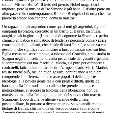
scritto “Mistero Buffo”. Il testo del premio Nobel magari sarà
migliore, però la musica di De Simone è più bella. E d’altra parte un
altro pazzerello contemporaneo, Roberto Benigni, ci ricorda che “Le
parole in amore non contano, conta la musica”.
Un ragazzino italoargentino come quasi tutti gli argentini, figlio di
emigranti lavoratori, cresciuto in un barrio di Baires, tra chiesa,
tanghi, e calcio giocato (la mamma di cognome fa Sivori…), perito
chimico empatico e simpatico, di tendenza peronista conservatrice,
come molti degli italiani, che decide di farsi “cura”, e se ne va coi
gesuiti, il che significa ricominciare a farsi un mazzo così sui libri.
Piglia messa nel sessantanove, a ridosso del Concilio, e poi studia in
Spagna negli anni settanta, diventa provinciale dei gesuiti argentini,
si compromette coi nazifascisti di Videla, sia pure per difendere i
confratelli; fatica a introiettare Pedro Arrupe e Carlo Maria Martini,
resiste finché può, ma, da buon gesuita, continuando a studiare,
comprende la differenza tra le masse popolari delle opposte
ideologie, e la povera gente reale con pregi e difetti, quella del
barrio, quella “che suda en la calle”, che prende autobus e
metropolitane, e riscopre la teologia della liberazione non dal
marxismo, ma dalla “teologia popular” del suo vecchio maestro
Scannone. Dopo di che, le alterne vicende della chiesa
postconciliare, lo portano a diventare arcivescovo ausiliare e poi
titolare di Baires, chiamato da un vescovo conservatore come
Antonio Quarracino, solo perché, raccontano, era amico di tutti i