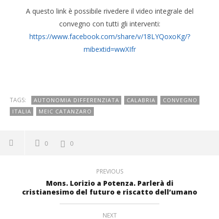
A questo link è possibile rivedere il video integrale del
convegno con tutti gli interventi:
https://www.facebook.com/share/v/18LYQoxoKg/?
mibextid=wwXIfr
TAGS:
AUTONOMIA DIFFERENZIATA
CALABRIA
CONVEGNO
ITALIA
MEIC CATANZARO
0
0
PREVIOUS
Mons. Lorizio a Potenza. Parlerà di
cristianesimo del futuro e riscatto dell’umano
NEXT