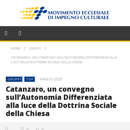
HOME
GRUPPI
CATANZARO, UN CONVEGNO SULL’AUTONOMIA DIFFERENZIATA ALLA
LUCE DELLA DOTTRINA SOCIALE DELLA CHIESA
4 Marzo 2025
GRUPPI
TOP
Catanzaro, un convegno
sull’Autonomia Differenziata
alla luce della Dottrina Sociale
della Chiesa
0
0