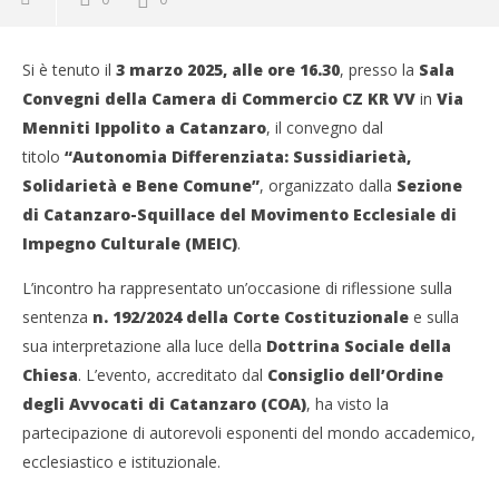
Si è tenuto il
3 marzo 2025, alle ore 16.30
, presso la
Sala
Convegni della Camera di Commercio CZ KR VV
in
Via
Menniti Ippolito a Catanzaro
, il convegno dal
titolo
“Autonomia Differenziata: Sussidiarietà,
Solidarietà e Bene Comune”
, organizzato dalla
Sezione
di Catanzaro-Squillace del Movimento Ecclesiale di
Impegno Culturale (MEIC)
.
L’incontro ha rappresentato un’occasione di riflessione sulla
sentenza
n. 192/2024 della Corte Costituzionale
e sulla
sua interpretazione alla luce della
Dottrina Sociale della
Chiesa
. L’evento, accreditato dal
Consiglio dell’Ordine
degli Avvocati di Catanzaro (COA)
, ha visto la
partecipazione di autorevoli esponenti del mondo accademico,
ecclesiastico e istituzionale.