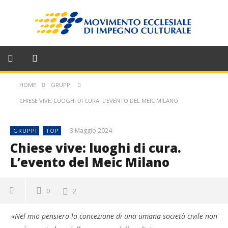
HOME
GRUPPI
CHIESE VIVE: LUOGHI DI CURA. L’EVENTO DEL MEIC MILANO
3 Maggio 2024
GRUPPI
TOP
Chiese vive: luoghi di cura.
L’evento del Meic Milano
0
2
«Nel mio pensiero la concezione di una umana società civile non