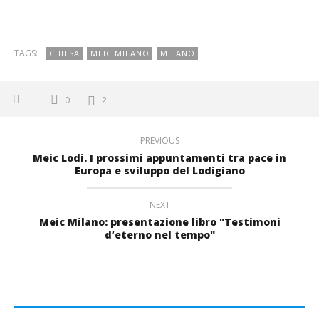
TAGS:
CHIESA
MEIC MILANO
MILANO
0
2
PREVIOUS
Meic Lodi. I prossimi appuntamenti tra pace in
Europa e sviluppo del Lodigiano
NEXT
Meic Milano: presentazione libro "Testimoni
d’eterno nel tempo"