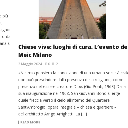
a più
a,
signor
fronta
iana si
Chiese vive: luoghi di cura. L’evento de
Meic Milano
3 Maggio 2024
0
-2
«Nel mio pensiero la concezione di una umana società civil
non può prescindere dalla presenza della religione, come
presenza dell’essere creatore Dio». (Gio Ponti, 1968) Dalla
sua inaugurazione nel 1968, San Giovanni Bono si erge
quale freccia verso il cielo all’interno del Quartiere
Sant’Ambrogio, opera integrale – chiesa e quartiere –
dell’architetto Arrigo Arrighetti. La […]
READ MORE