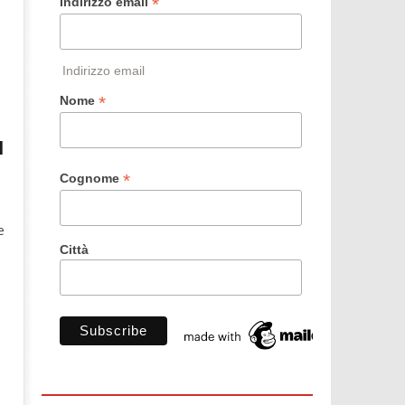
*
Indirizzo email
Indirizzo email
*
Nome
l
*
Cognome
e
Città