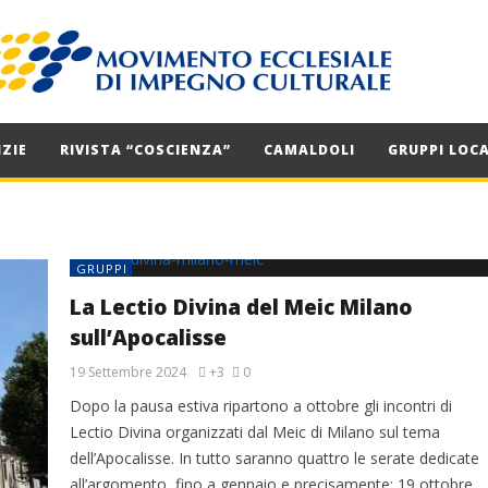
ZIE
RIVISTA “COSCIENZA”
CAMALDOLI
GRUPPI LOCA
GRUPPI
La Lectio Divina del Meic Milano
sull’Apocalisse
19 Settembre 2024
+3
0
Dopo la pausa estiva ripartono a ottobre gli incontri di
Lectio Divina organizzati dal Meic di Milano sul tema
dell’Apocalisse. In tutto saranno quattro le serate dedicate
all’argomento, fino a gennaio e precisamente: 19 ottobre