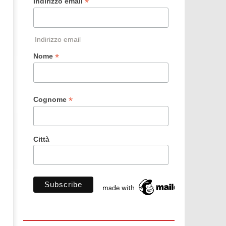
*
Indirizzo email
Indirizzo email
*
Nome
*
Cognome
Città