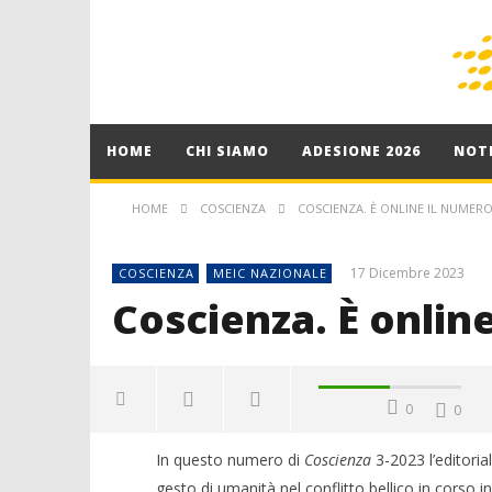
HOME
CHI SIAMO
ADESIONE 2026
NOTI
HOME
COSCIENZA
COSCIENZA. È ONLINE IL NUMERO
17 Dicembre 2023
COSCIENZA
MEIC NAZIONALE
Coscienza. È online
0
0
In questo numero di
Coscienza
3-2023 l’editori
gesto di umanità nel conflitto bellico in corso in