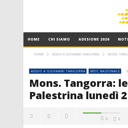
HOME
CHI SIAMO
ADESIONE 2026
NOTI
HOME
ADDIO A GIOVANNI TANGORRA
MONS. TANGO
3
ADDIO A GIOVANNI TANGORRA
MEIC NAZIONALE
Mons. Tangorra: le
Palestrina lunedì 
0
0