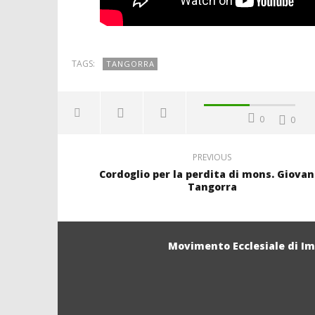
TAGS:
TANGORRA
0
0
PREVIOUS
Cordoglio per la perdita di mons. Giovan
Tangorra
Movimento Ecclesiale di I