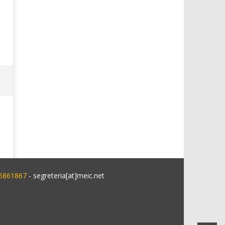
 6861867
- segreteria[at]meic.net