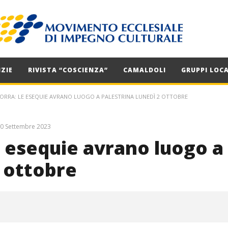
ZIE
RIVISTA “COSCIENZA”
CAMALDOLI
GRUPPI LOCA
RRA: LE ESEQUIE AVRANO LUOGO A PALESTRINA LUNEDÌ 2 OTTOBRE
0 Settembre 2023
 esequie avrano luogo a
2 ottobre