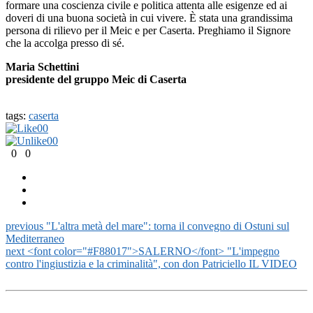
formare una coscienza civile e politica attenta alle esigenze ed ai
doveri di una buona società in cui vivere. È stata una grandissima
persona di rilievo per il Meic e per Caserta. Preghiamo il Signore
che la accolga presso di sé.
Maria Schettini
presidente del gruppo Meic di Caserta
tags:
caserta
0
0
0
0
0
0
previous
"L'altra metà del mare": torna il convegno di Ostuni sul
Mediterraneo
next
<font color="#F88017">SALERNO</font> "L'impegno
contro l'ingiustizia e la criminalità", con don Patriciello IL VIDEO