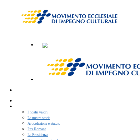
Home
Chi siamo
I nostri valori
La nostra storia
Articolazione e statuto
Pax Romana
La Presidenza