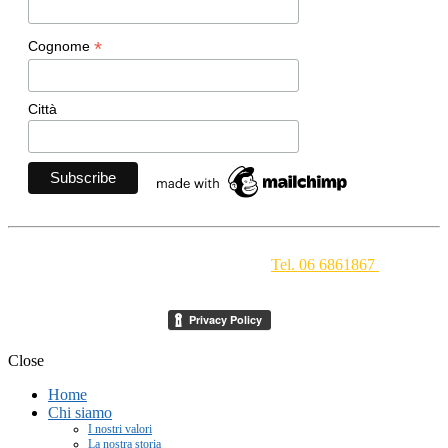
*
Cognome
Città
Movimento Ecclesiale di Impegno Culturale
- Via della
Conciliazione 1 - 00193 Roma -
Tel. 06 6861867
-
segreteria[at]meic.net
Close
Home
Chi siamo
I nostri valori
La nostra storia