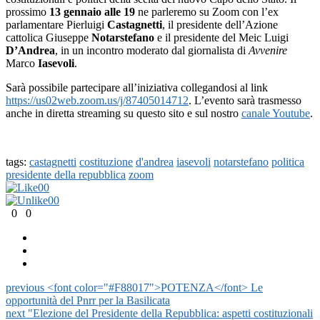
prossimo
13 gennaio
alle 19
ne parleremo su Zoom con l’ex
parlamentare Pierluigi
Castagnetti
, il presidente dell’Azione
cattolica Giuseppe
Notarstefano
e il presidente del Meic Luigi
D’Andrea
, in un incontro moderato dal giornalista di
Avvenire
Marco
Iasevoli
.
Sarà possibile partecipare all’iniziativa collegandosi al link
https://us02web.zoom.us/j/87405014712
. L’evento sarà trasmesso
anche in diretta streaming su questo sito e sul nostro
canale Youtube
.
tags:
castagnetti
costituzione
d'andrea
iasevoli
notarstefano
politica
presidente della repubblica
zoom
0
0
0
0
0
0
previous
<font color="#F88017">POTENZA</font> Le
opportunità del Pnrr per la Basilicata
next
"Elezione del Presidente della Repubblica: aspetti costituzionali