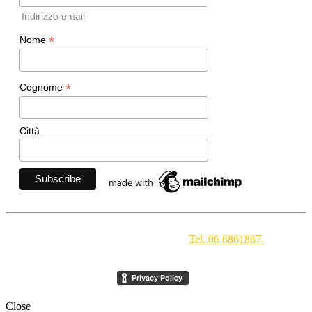
Indirizzo email
*
Nome
*
Cognome
Città
Movimento Ecclesiale di Impegno Culturale
- Via della
Conciliazione 1 - 00193 Roma -
Tel. 06 6861867
-
segreteria[at]meic.net
Close