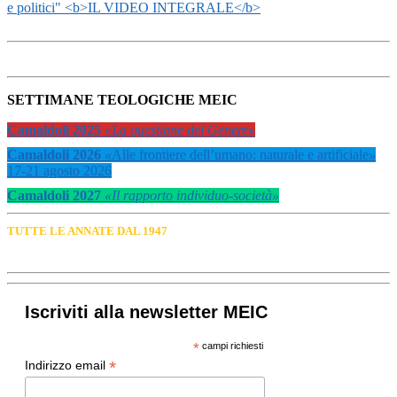
e politici" <b>IL VIDEO INTEGRALE</b>
SETTIMANE TEOLOGICHE MEIC
Camaldoli 2025
«La questione del Genere»
Camaldoli 2026
«
Alle frontiere dell’umano: naturale e artificiale
»
17-21 agosto 2026
Camaldoli 2027
«Il rapporto individuo-società»
TUTTE LE ANNATE DAL 1947
Iscriviti alla newsletter MEIC
*
campi richiesti
*
Indirizzo email