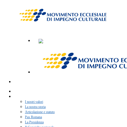
Home
Chi siamo
I nostri valori
La nostra storia
Articolazione e statuto
Pax Romana
La Presidenza