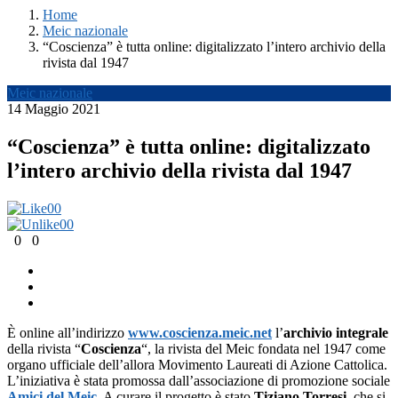
Home
Meic nazionale
“Coscienza” è tutta online: digitalizzato l’intero archivio della
rivista dal 1947
Meic nazionale
14 Maggio 2021
“Coscienza” è tutta online: digitalizzato
l’intero archivio della rivista dal 1947
0
0
0
0
0
0
È online all’indirizzo
www.cos
cienza.meic.net
l’
archivio integrale
della rivista “
Coscienza
“, la rivista del Meic fondata nel 1947 come
organo ufficiale dell’allora Movimento Laureati di Azione Cattolica.
L’iniziativa è stata promossa dall’associazione di promozione sociale
Amici del Meic
.
A curare il progetto è stato
Tiziano Torresi
, che si