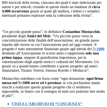
800 fascicoli della rivista, ciascuno dei quali è stato indicizzato per
autore e per articoli, creando in questo modo un database di
circa
4.000 occorrenze
grazie al quale gli studiosi, i lettori o i semplici
internauti potranno esplorare tutta la collezione della rivista”.
“Un piccolo grande passo”, lo definisce
Costantino Mustacchio
,
presidente degli
Amici del Meic
: “Un piccolo passo verso la
concretizzazione delle finalità dell’associazione, un grande passo
rispetto alle risorse su cui l’associazione può ad oggi contare. Il
progetto è stato interamente finanziato grazie agli introiti del
5×1000
destinato all’Associazione lo scorso anno e rappresenta
solo una
prima tappa
, seppure di grandissima importanza, per la
valorizzazione degli aspetti storici e culturali del Movimento. Un
grazie va a quanti hanno contribuito a questo progetto: gli amici
finanziatori, Tiziano Torresi, Simona Borello e Mediacor”.
Mustacchio sottolinea con forza come “ogni donazione,
ogni firma
messa nel 5×1000 serve ed è preziosa
: se con pochissimo siamo
riusciti a realizzare questo grande progetto che ci sembrava
impossibile, in futuro con il sostegno di tanti soci potremo fare molto
di più!”.
VISITA L’ARCHIVIO DI “COSCIENZA”