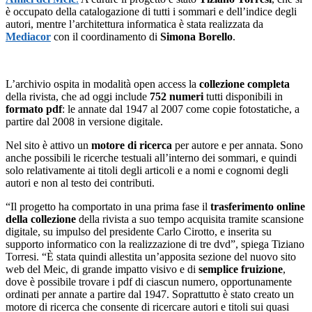
è occupato della catalogazione di tutti i sommari e dell’indice degli
autori, mentre l’architettura informatica è stata realizzata da
Mediacor
con il coordinamento di
Simona Borello
.
L’archivio ospita in modalità open access la
collezione completa
della rivista, che ad oggi include
752 numeri
tutti disponibili in
formato
pdf
: le annate dal 1947 al 2007 come copie fotostatiche, a
partire dal 2008 in versione digitale.
Nel sito è attivo un
motore di ricerca
per autore e per annata. Sono
anche possibili le ricerche testuali all’interno dei sommari, e quindi
solo relativamente ai titoli degli articoli e a nomi e cognomi degli
autori e non al testo dei contributi.
“Il progetto ha comportato in una prima fase il
trasferimento online
della collezione
della rivista a suo tempo acquisita tramite scansione
digitale, su impulso del presidente Carlo Cirotto, e inserita su
supporto informatico con la realizzazione di tre dvd”, spiega Tiziano
Torresi. “È stata quindi allestita un’apposita sezione del nuovo sito
web del Meic, di grande impatto visivo e di
semplice fruizione
,
dove è possibile trovare i pdf di ciascun numero, opportunamente
ordinati per annate a partire dal 1947. Soprattutto è stato creato un
motore di ricerca che consente di ricercare autori e titoli sui quasi