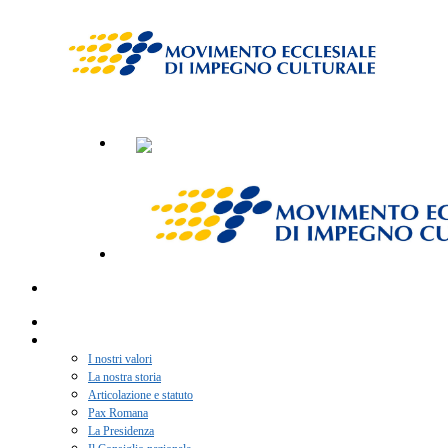
Home
Chi siamo
I nostri valori
La nostra storia
Articolazione e statuto
Pax Romana
La Presidenza