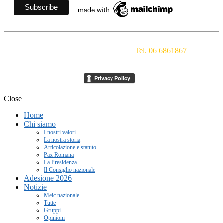
Movimento Ecclesiale di Impegno Culturale
- Via della
Conciliazione 1 - 00193 Roma -
Tel. 06 6861867
-
segreteria[at]meic.net
Close
Home
Chi siamo
I nostri valori
La nostra storia
Articolazione e statuto
Pax Romana
La Presidenza
Il Consiglio nazionale
Adesione 2026
Notizie
Meic nazionale
Tutte
Gruppi
Opinioni