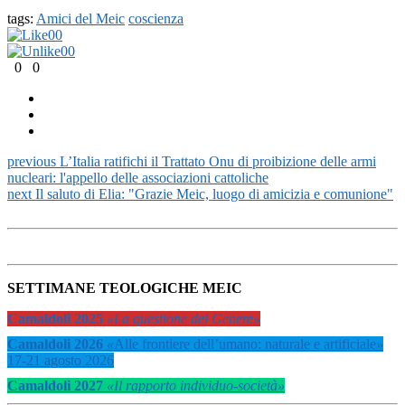
tags:
Amici del Meic
coscienza
0
0
0
0
0
0
previous
L’Italia ratifichi il Trattato Onu di proibizione delle armi
nucleari: l'appello delle associazioni cattoliche
next
Il saluto di Elia: "Grazie Meic, luogo di amicizia e comunione"
SETTIMANE TEOLOGICHE MEIC
Camaldoli 2025
«La questione del Genere»
Camaldoli 2026
«
Alle frontiere dell’umano: naturale e artificiale
»
17-21 agosto 2026
Camaldoli 2027
«Il rapporto individuo-società»