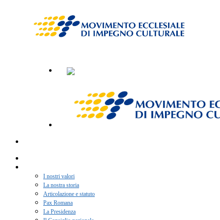
Home
Chi siamo
I nostri valori
La nostra storia
Articolazione e statuto
Pax Romana
La Presidenza