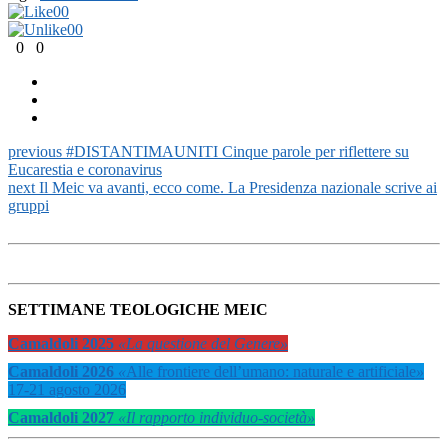
0
0
0
0
0
0
previous
#DISTANTIMAUNITI Cinque parole per riflettere su
Eucarestia e coronavirus
next
Il Meic va avanti, ecco come. La Presidenza nazionale scrive ai
gruppi
SETTIMANE TEOLOGICHE MEIC
Camaldoli 2025
«La questione del Genere»
Camaldoli 2026
«
Alle frontiere dell’umano: naturale e artificiale
»
17-21 agosto 2026
Camaldoli 2027
«Il rapporto individuo-società»