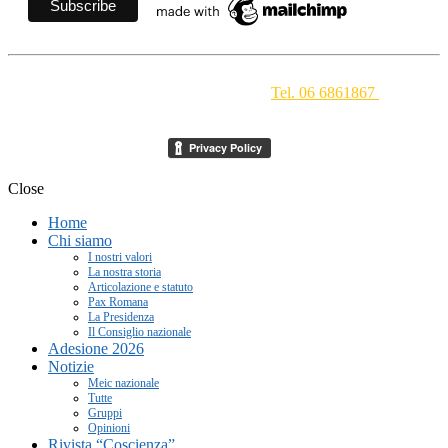
Movimento Ecclesiale di Impegno Culturale
- Via della
Conciliazione 1 - 00193 Roma -
Tel. 06 6861867
-
segreteria[at]meic.net
Close
Home
Chi siamo
I nostri valori
La nostra storia
Articolazione e statuto
Pax Romana
La Presidenza
Il Consiglio nazionale
Adesione 2026
Notizie
Meic nazionale
Tutte
Gruppi
Opinioni
Rivista “Coscienza”