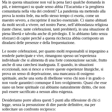
Ma in questa situazione non val la pena farci qualche domanda in
più, e interrogarci su quale senso abbia l’Eucaristia e la preghiera
comunitaria nella vita dei credenti? La pandemia sta mettendo alla
prova la nostra fede, ma nello stesso tempo ci esorta, come un
maestro severo, a riscoprirne il nucleo essenziale. Ci siamo abituati
da molti secoli a vivere, nel nostro Paese, nell’abbondanza religiosa
(tante chiese, tante celebrazioni, tanti presbiteri), in una situazione di
piena libertà e talvolta anche di privilegio. E lo abbiamo fatto senza
sforzarci di capire perché a questa ricchezza abbia corrisposto un
diradarsi delle presenze e della frequentazione.
Le nostre celebrazioni, per quanto molti responsabili si impegnino a
renderle partecipate e vive, rimangono spesso un’esperienza
individuale che si alimenta di una forte connotazione sacrale, frutto
anche di una catechesi inadeguata. E quando, in situazioni
eccezionali, non si riesce a vivere queste esperienze liturgiche, si
prova un senso di deprivazione, una mancanza di ossigeno
spirituale, anche una sorta di ribellione verso chi non è in grado o
non vuole garantirci comunque il loro svolgimento. Quasi che esse
siano un bene spirituale cui abbiamo naturalmente diritto, che non
può essere sacrificato a nessun altra esigenza.
Desideriamo porre allora questi 5 punti alla riflessione di chi ci
legge, senza la presunzione di dire parole definitive, ma per
sollecitare un confronto reciproco: