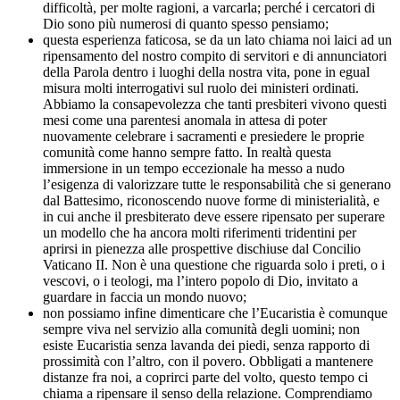
difficoltà, per molte ragioni, a varcarla; perché i cercatori di
Dio sono più numerosi di quanto spesso pensiamo;
questa esperienza faticosa, se da un lato chiama noi laici ad un
ripensamento del nostro compito di servitori e di annunciatori
della Parola dentro i luoghi della nostra vita, pone in egual
misura molti interrogativi sul ruolo dei ministeri ordinati.
Abbiamo la consapevolezza che tanti presbiteri vivono questi
mesi come una parentesi anomala in attesa di poter
nuovamente celebrare i sacramenti e presiedere le proprie
comunità come hanno sempre fatto. In realtà questa
immersione in un tempo eccezionale ha messo a nudo
l’esigenza di valorizzare tutte le responsabilità che si generano
dal Battesimo, riconoscendo nuove forme di ministerialità, e
in cui anche il presbiterato deve essere ripensato per superare
un modello che ha ancora molti riferimenti tridentini per
aprirsi in pienezza alle prospettive dischiuse dal Concilio
Vaticano II. Non è una questione che riguarda solo i preti, o i
vescovi, o i teologi, ma l’intero popolo di Dio, invitato a
guardare in faccia un mondo nuovo;
non possiamo infine dimenticare che l’Eucaristia è comunque
sempre viva nel servizio alla comunità degli uomini; non
esiste Eucaristia senza lavanda dei piedi, senza rapporto di
prossimità con l’altro, con il povero. Obbligati a mantenere
distanze fra noi, a coprirci parte del volto, questo tempo ci
chiama a ripensare il senso della relazione. Comprendiamo