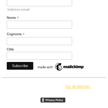
Indirizzo email
*
Nome
*
Cognome
Città
Movimento Ecclesiale di Impegno Culturale
- Via della
Conciliazione 1 - 00193 Roma -
Tel. 06 6861867
-
segreteria[at]meic.net