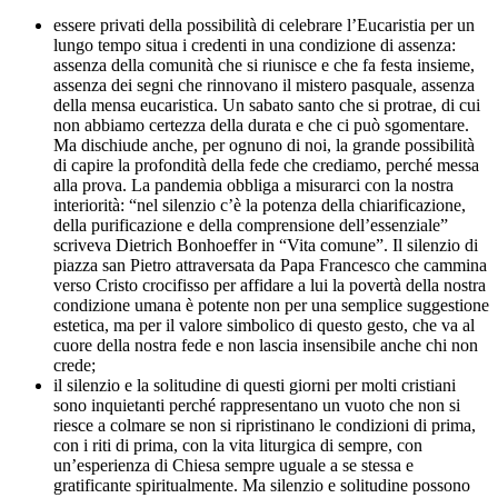
essere privati della possibilità di celebrare l’Eucaristia per un
lungo tempo situa i credenti in una condizione di assenza:
assenza della comunità che si riunisce e che fa festa insieme,
assenza dei segni che rinnovano il mistero pasquale, assenza
della mensa eucaristica. Un sabato santo che si protrae, di cui
non abbiamo certezza della durata e che ci può sgomentare.
Ma dischiude anche, per ognuno di noi, la grande possibilità
di capire la profondità della fede che crediamo, perché messa
alla prova. La pandemia obbliga a misurarci con la nostra
interiorità: “nel silenzio c’è la potenza della chiarificazione,
della purificazione e della comprensione dell’essenziale”
scriveva Dietrich Bonhoeffer in “Vita comune”. Il silenzio di
piazza san Pietro attraversata da Papa Francesco che cammina
verso Cristo crocifisso per affidare a lui la povertà della nostra
condizione umana è potente non per una semplice suggestione
estetica, ma per il valore simbolico di questo gesto, che va al
cuore della nostra fede e non lascia insensibile anche chi non
crede;
il silenzio e la solitudine di questi giorni per molti cristiani
sono inquietanti perché rappresentano un vuoto che non si
riesce a colmare se non si ripristinano le condizioni di prima,
con i riti di prima, con la vita liturgica di sempre, con
un’esperienza di Chiesa sempre uguale a se stessa e
gratificante spiritualmente. Ma silenzio e solitudine possono