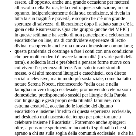
essere, all’opposto, anche una grande occasione per mettersi
all’ascolto della Parola, letta dentro questa situazione, in cui
ognuno, indipendentemente dalla sua condizione, si rivela in
tutta la sua fragilità e povertà, e scopre che c’è una grande
speranza di salvezza, di liberazione; dopo il sabato santo c’è la
gioia della Risurrezione. Qualche gruppo (anche del MEIC)
in queste settimane ha scelto di non partecipare a celebrazioni
eucaristiche on line, ma di condividere esperienze di lectio
divina, riscoprendo anche una nuova dimensione comunitaria;
questa pandemia ci costringe a fare i conti con una condizione
che per molti credenti è invece la normalità (in varie parti della
terra), e sollecita laici e presbiteri a pensare forme nuove con
cui vivere l’esperienza di fede. Non solo trasmissioni di
messe, o di altri momenti liturgici e catechistici, con dirette
social o televisive, ma in modo più sostanziale, come ha fatto
notare Serena Noceti, riconoscendo “nella casa e nella
famiglia un vero luogo ecclesiale, promuovendo celebrazioni
domestiche, predisponendo sussidi per liturgie della Parola,
con linguaggi e gesti propri della ritualità familiare, con
estrema creatività, accettando le logiche del digiuno
eucaristico e insieme l’inedito di questa esperienza ecclesiale,
nel desiderio mai nascosto del tempo per poter tornare a
celebrare insieme l’Eucaristia”. Potremmo anche spingerci
oltre, a pensare e sperimentare incontri di spiritualità che si
aprano a chi sta sulla soglia della comunità ecclesiale, e che ha