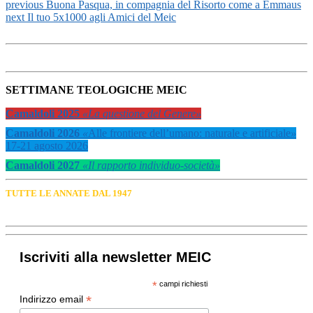
previous
Buona Pasqua, in compagnia del Risorto come a Emmaus
next
Il tuo 5x1000 agli Amici del Meic
SETTIMANE TEOLOGICHE MEIC
Camaldoli 2025
«La questione del Genere»
Camaldoli 2026
«
Alle frontiere dell’umano: naturale e artificiale
»
17-21 agosto 2026
Camaldoli 2027
«Il rapporto individuo-società»
TUTTE LE ANNATE DAL 1947
Iscriviti alla newsletter MEIC
*
campi richiesti
*
Indirizzo email