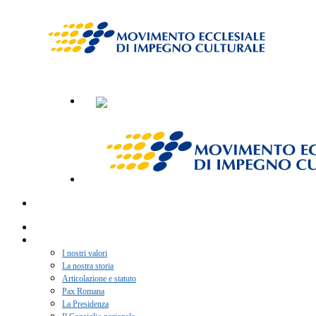
Home
Chi siamo
I nostri valori
La nostra storia
Articolazione e statuto
Pax Romana
La Presidenza