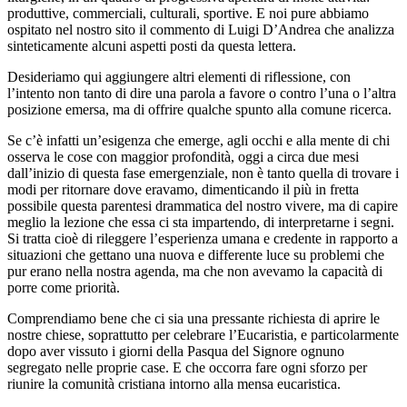
produttive, commerciali, culturali, sportive. E noi pure abbiamo
ospitato nel nostro sito il commento di Luigi D’Andrea che analizza
sinteticamente alcuni aspetti posti da questa lettera.
Desideriamo qui aggiungere altri elementi di riflessione, con
l’intento non tanto di dire una parola a favore o contro l’una o l’altra
posizione emersa, ma di offrire qualche spunto alla comune ricerca.
Se c’è infatti un’esigenza che emerge, agli occhi e alla mente di chi
osserva le cose con maggior profondità, oggi a circa due mesi
dall’inizio di questa fase emergenziale, non è tanto quella di trovare i
modi per ritornare dove eravamo, dimenticando il più in fretta
possibile questa parentesi drammatica del nostro vivere, ma di capire
meglio la lezione che essa ci sta impartendo, di interpretarne i segni.
Si tratta cioè di rileggere l’esperienza umana e credente in rapporto a
situazioni che gettano una nuova e differente luce su problemi che
pur erano nella nostra agenda, ma che non avevamo la capacità di
porre come priorità.
Comprendiamo bene che ci sia una pressante richiesta di aprire le
nostre chiese, soprattutto per celebrare l’Eucaristia, e particolarmente
dopo aver vissuto i giorni della Pasqua del Signore ognuno
segregato nelle proprie case. E che occorra fare ogni sforzo per
riunire la comunità cristiana intorno alla mensa eucaristica.